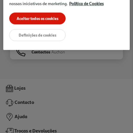
nossas iniciativas de marketing.
Política de Cookies
Ir para
Homepage
Aceitar todos os cookies
Veja os nossos
Folhetos
Definições de cookies
Contactos
Auchan
Lojas
Contacto
Ajuda
Trocas e Devoluções