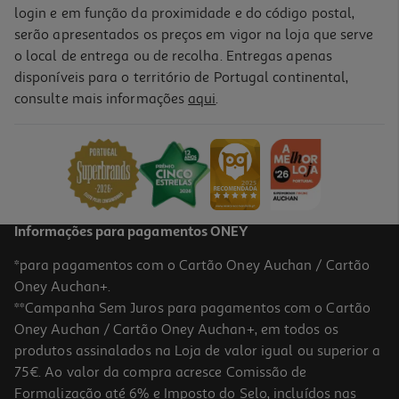
login e em função da proximidade e do código postal,
serão apresentados os preços em vigor na loja que serve
o local de entrega ou de recolha. Entregas apenas
disponíveis para o território de Portugal continental,
consulte mais informações
aqui
.
Informações para pagamentos ONEY
*para pagamentos com o Cartão Oney Auchan / Cartão
Oney Auchan+.
**Campanha Sem Juros para pagamentos com o Cartão
Oney Auchan / Cartão Oney Auchan+, em todos os
produtos assinalados na Loja de valor igual ou superior a
75€. Ao valor da compra acresce Comissão de
Formalização até 6% e Imposto do Selo, incluídos nas