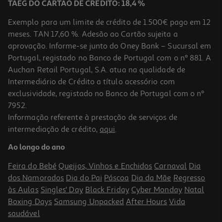
TAEG DO CARTÃO DE CRÉDITO: 18,4 %
Exemplo para um limite de crédito de 1.500€ pago em 12
meses. TAN 17,60 %. Adesão ao Cartão sujeita a
aprovação. Informe-se junto do Oney Bank – Sucursal em
Portugal, registado no Banco de Portugal com o nº 881. A
Auchan Retail Portugal, S.A. atua na qualidade de
Intermediário de Crédito a título acessório com
exclusividade, registado no Banco de Portugal com o nº
7952.
Informação referente à prestação de serviços de
intermediação de crédito,
aqui
.
Ao longo do ano
Feira do Bebé
Queijos, Vinhos e Enchidos
Carnaval
Dia
dos Namorados
Dia do Pai
Páscoa
Dia da Mãe
Regresso
às Aulas
Singles' Day
Black Friday
Cyber Monday
Natal
Boxing Days
Samsung Unpacked
After Hours
Vida
saudável