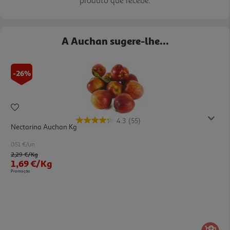
A Auchan sugere-lhe...
-26%
4.3
(55)
Nectarina Auchan Kg
0.51 €/un
Price reduced from
to
2,29 €
/Kg
1,69 €
/Kg
Promoção