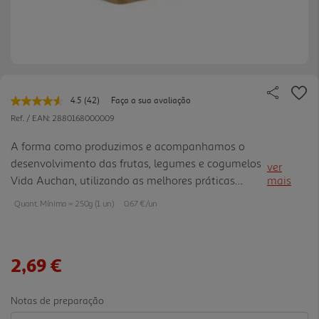
4.5
(42)
Faça a sua avaliação
Leu
42
Ref. / EAN:
2880168000009
avaliações.
Link
A forma como produzimos e acompanhamos o
para
desenvolvimento das frutas, legumes e cogumelos
a
ver
mesma
Vida Auchan, utilizando as melhores práticas
mais
página.
agrícolas, uma gestão eficiente da água e dos
Quant. Mínima = 250g (1 un)
0.67 €/un
nutrientes e o controlo que fazemos de pesticidas e
das praticas agricolas com ajuda de organistos
terceiros (externos) de controlo, fazem dos nossos
2,69 €
produtos uma aposta muito séria na
sustentabilidade e na procura de praticas que
preservem o ambiente, a biodiversidade e
Notas de preparação
promovam o desenvolvimento social e economico.