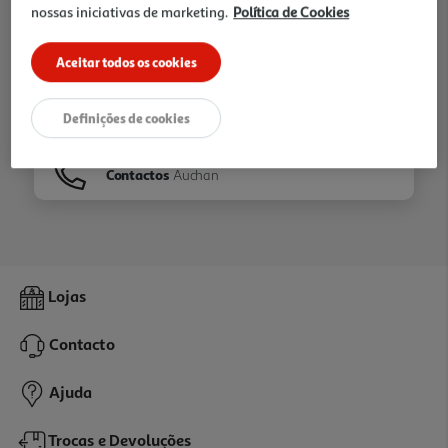
nossas iniciativas de marketing.
Política de Cookies
Ir para
Homepage
Aceitar todos os cookies
Veja os nossos
Folhetos
Definições de cookies
Contactos
Auchan
Lojas
Contacto
Ajuda
Trocas e Devoluções