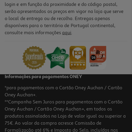
login e em função da proximidade e do código postal,
serão apresentados os preços em vigor na loja que serve
o local de entrega ou de recolha. Entregas apenas
disponíveis para o território de Portugal continental,
consulte mais informações
aqui
.
Informações para pagamentos ONEY
*para pagamentos com o Cartão Oney Auchan / Cartão
Oney Auchan+.
**Campanha Sem Juros para pagamentos com o Cartão
Oney Auchan / Cartão Oney Auchan+, em todos os
produtos assinalados na Loja de valor igual ou superior a
75€. Ao valor da compra acresce Comissão de
Formalização até 6% e Imposto do Selo, incluídos nas