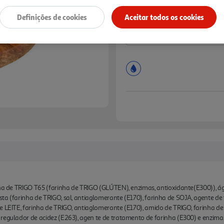
Definições de cookies
Aceitar todos os cookies
inha de TRIGO T65 (farinha de TRIGO (GLÚTEN), enzimas, antioxidante(E300)), 
ta (farinha de TRIGO, sal, antiaglomerante (E170), farinha de SOJA, agente de
e LEITE, farinha de TRIGO, antiaglomerante (E170), amido de TRIGO, farinha d
regulador de acidez (E263), agen te de tratamento de farinha (E300) e enzim