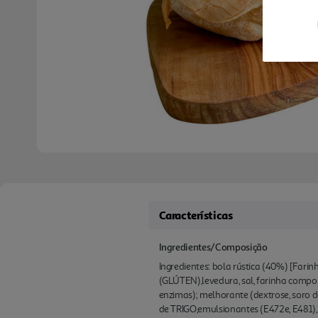
Características
Ingredientes/Composição
Ingredientes: bola rústica (40%) [Far
(GLÚTEN),levedura, sal, farinha compos
enzimas); melhorante (dextrose, soro d
de TRIGO,emulsionantes (E472e, E481), 