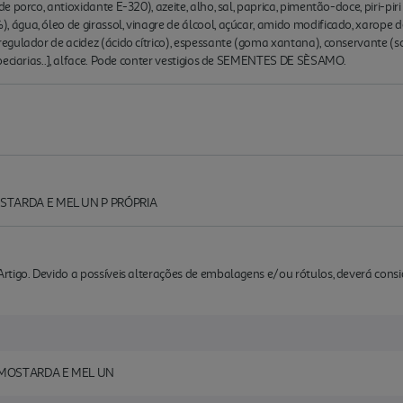
 porco, antioxidante E-320), azeite, alho, sal, paprica, pimentão-doce, piri-p
gua, óleo de girassol, vinagre de álcool, açúcar, amido modificado, xarope de 
gulador de acidez (ácido cítrico), espessante (goma xantana), conservante (sor
peciarias..], alface. Pode conter vestigios de SEMENTES DE SÈSAMO.
STARDA E MEL UN P PRÓPRIA
rtigo. Devido a possíveis alterações de embalagens e/ou rótulos, deverá cons
MOSTARDA E MEL UN