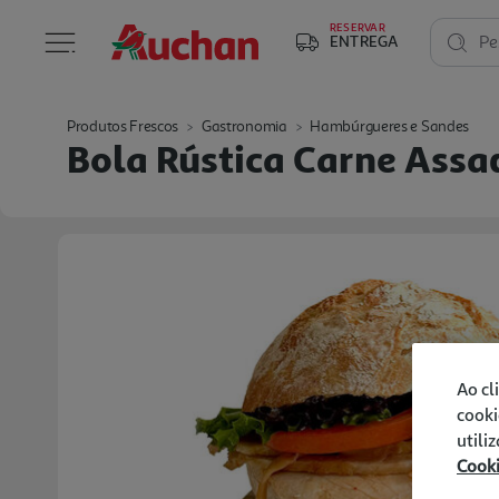
RESERVAR
ENTREGA
Pe
Produtos Frescos
Gastronomia
Hambúrgueres e Sandes
Bola Rústica Carne Ass
Ao cl
cooki
utili
Cook