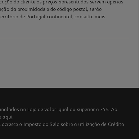
icação do cliente os preços apresentados servem apenas
nção da proximidade e do código postal, serão
erritório de Portugal continental, consulte mais
lados na Loja de valor igual ou superior a 75€. Ao
he
aqui
.
 acresce o Imposto do Selo sobre a utilização de Crédito.