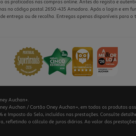
o os praticados nas compras online. Antes do registo e autent
lhas no código postal 2650-435 Amadora. Após o login e em fu
de entrega ou de recolha. Entregas apenas disponíveis para o t
ney Auchan+.
 Auchan / Cartão Oney Auchan+, em todos os produtos assina
 e Imposto do Selo, incluídos nas prestações. Consulte detal
 refletindo o cálculo de juros diários. Ao valor das prestações