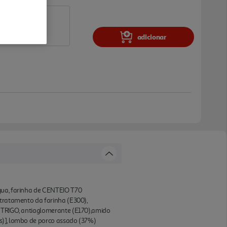
adicionar
água, farinha de CENTEIO T70
 tratamento da farinha (E300),
e TRIGO, antiaglomerante (E170),amido
as)], lombo de porco assado (37%)