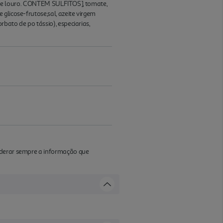
iri e louro. CONTEM SULFITOS], tomate,
glicose-frutose,sal, azeite virgem
bato de po tássio), especiarias,
iderar sempre a informação que