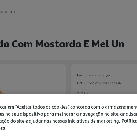
squisar
ada Com Mostarda E Mel Un
Faça a sua avaliação
Ref. / EAN:
2198990000006
3 €/un
icar em "Aceitar todos os cookies", concorda com o armazenamen
es no seu dispositivo para melhorar a navegação no site, analisa
3,00 €
zação do site e ajudar nas nossas iniciativas de marketing.
Polític
ies
Notas de preparação