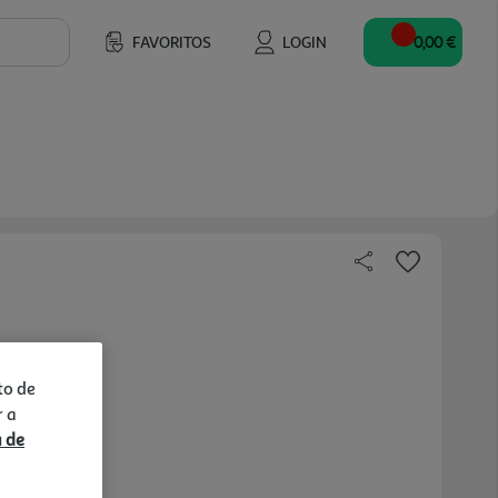
FAVORITOS
LOGIN
0,00 €
to de
r a
a de