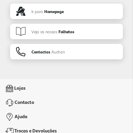
Ir para
Homepage
Veja os nossos
Folhetos
Contactos
Auchan
Lojas
Contacto
Ajuda
Trocas e Devoluções