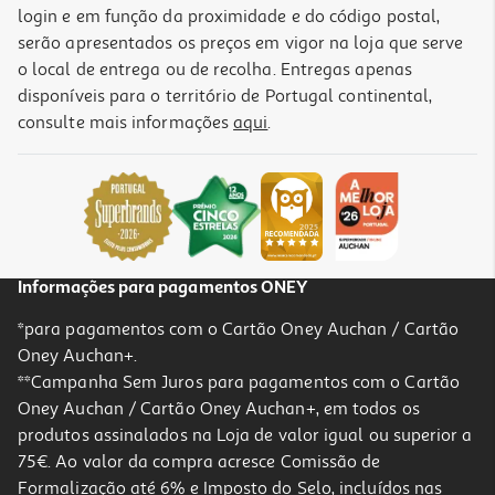
login e em função da proximidade e do código postal,
serão apresentados os preços em vigor na loja que serve
o local de entrega ou de recolha. Entregas apenas
disponíveis para o território de Portugal continental,
consulte mais informações
aqui
.
Informações para pagamentos ONEY
*para pagamentos com o Cartão Oney Auchan / Cartão
Oney Auchan+.
**Campanha Sem Juros para pagamentos com o Cartão
Oney Auchan / Cartão Oney Auchan+, em todos os
produtos assinalados na Loja de valor igual ou superior a
75€. Ao valor da compra acresce Comissão de
Formalização até 6% e Imposto do Selo, incluídos nas