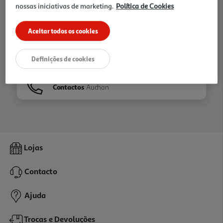
nossas iniciativas de marketing.
Política de Cookies
Ir para
Homepage
Aceitar todos os cookies
Veja os nossos
Folhetos
Definições de cookies
Contactos
Auchan
Lojas
Contacto
Ajuda
Trocas e Devoluções