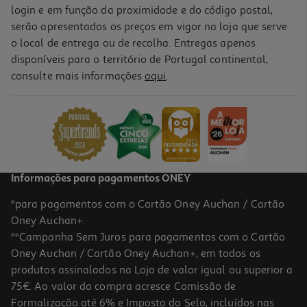
login e em função da proximidade e do código postal,
serão apresentados os preços em vigor na loja que serve
o local de entrega ou de recolha. Entregas apenas
disponíveis para o território de Portugal continental,
consulte mais informações
aqui
.
Informações para pagamentos ONEY
*para pagamentos com o Cartão Oney Auchan / Cartão
Oney Auchan+.
**Campanha Sem Juros para pagamentos com o Cartão
Oney Auchan / Cartão Oney Auchan+, em todos os
produtos assinalados na Loja de valor igual ou superior a
75€. Ao valor da compra acresce Comissão de
Formalização até 6% e Imposto do Selo, incluídos nas