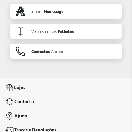
Ir para
Homepage
Veja os nossos
Folhetos
Contactos
Auchan
Lojas
Contacto
Ajuda
Trocas e Devoluções