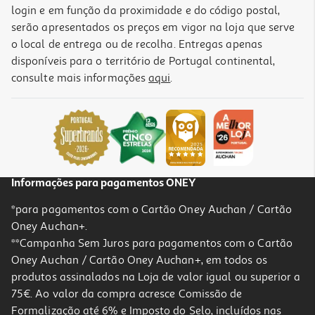
login e em função da proximidade e do código postal,
serão apresentados os preços em vigor na loja que serve
o local de entrega ou de recolha. Entregas apenas
disponíveis para o território de Portugal continental,
consulte mais informações
aqui
.
Informações para pagamentos ONEY
*para pagamentos com o Cartão Oney Auchan / Cartão
Oney Auchan+.
**Campanha Sem Juros para pagamentos com o Cartão
Oney Auchan / Cartão Oney Auchan+, em todos os
produtos assinalados na Loja de valor igual ou superior a
75€. Ao valor da compra acresce Comissão de
Formalização até 6% e Imposto do Selo, incluídos nas