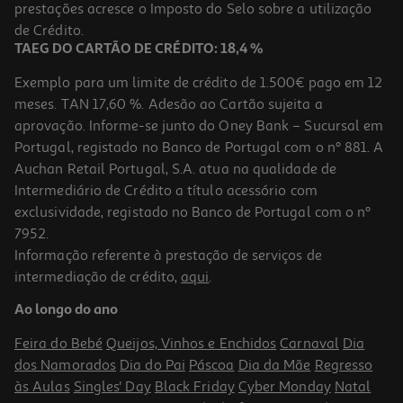
prestações acresce o Imposto do Selo sobre a utilização
de Crédito.
TAEG DO CARTÃO DE CRÉDITO: 18,4 %
Exemplo para um limite de crédito de 1.500€ pago em 12
meses. TAN 17,60 %. Adesão ao Cartão sujeita a
aprovação. Informe-se junto do Oney Bank – Sucursal em
Portugal, registado no Banco de Portugal com o nº 881. A
Auchan Retail Portugal, S.A. atua na qualidade de
Intermediário de Crédito a título acessório com
exclusividade, registado no Banco de Portugal com o nº
7952.
Informação referente à prestação de serviços de
intermediação de crédito,
aqui
.
Ao longo do ano
Feira do Bebé
Queijos, Vinhos e Enchidos
Carnaval
Dia
dos Namorados
Dia do Pai
Páscoa
Dia da Mãe
Regresso
às Aulas
Singles' Day
Black Friday
Cyber Monday
Natal