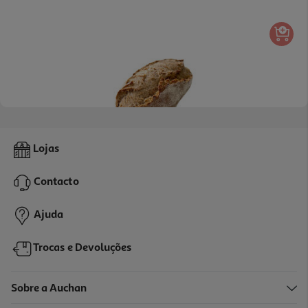
4.0
(7)
Pão 100% Integral Mf 350 Gr
Lojas
3.97 €/Kg
Contacto
1,39 €
Ajuda
Trocas e Devoluções
Sobre a Auchan