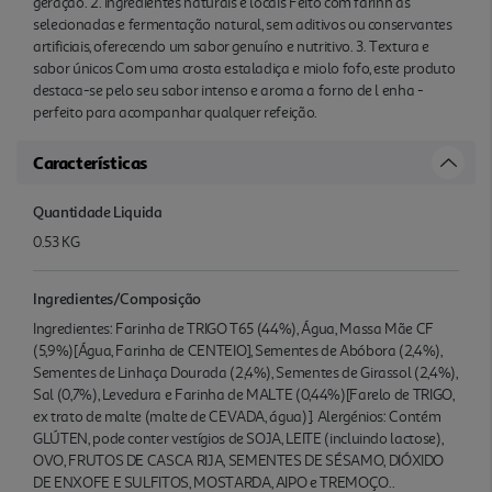
geração. 2. Ingredientes naturais e locais Feito com farinh as
selecionadas e fermentação natural, sem aditivos ou conservantes
artificiais, oferecendo um sabor genuíno e nutritivo. 3. Textura e
sabor únicos Com uma crosta estaladiça e miolo fofo, este produto
destaca-se pelo seu sabor intenso e aroma a forno de l enha -
perfeito para acompanhar qualquer refeição.
Características
Quantidade Liquida
0.53 KG
Ingredientes/Composição
Ingredientes: Farinha de TRIGO T65 (44%), Água, Massa Mãe CF
(5,9%)[Água, Farinha de CENTEIO], Sementes de Abóbora (2,4%),
Sementes de Linhaça Dourada (2,4%), Sementes de Girassol (2,4%),
Sal (0,7%), Levedura e Farinha de MALTE (0,44%)[Farelo de TRIGO,
ex trato de malte (malte de CEVADA, água)]. Alergénios: Contém
GLÚTEN, pode conter vestígios de SOJA, LEITE (incluindo lactose),
OVO, FRUTOS DE CASCA RIJA, SEMENTES DE SÉSAMO, DIÓXIDO
DE ENXOFE E SULFITOS, MOSTARDA, AIPO e TREMOÇO..