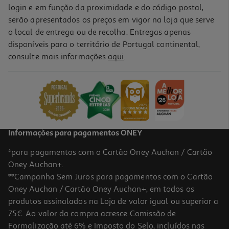
login e em função da proximidade e do código postal,
serão apresentados os preços em vigor na loja que serve
o local de entrega ou de recolha. Entregas apenas
disponíveis para o território de Portugal continental,
consulte mais informações
aqui
.
Informações para pagamentos ONEY
*para pagamentos com o Cartão Oney Auchan / Cartão
Oney Auchan+.
**Campanha Sem Juros para pagamentos com o Cartão
Oney Auchan / Cartão Oney Auchan+, em todos os
produtos assinalados na Loja de valor igual ou superior a
75€. Ao valor da compra acresce Comissão de
Formalização até 6% e Imposto do Selo, incluídos nas