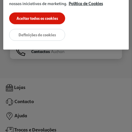
nossas iniciativas de marketing.
Política de Cookies
Ir para
Homepage
Aceitar todos os cookies
Veja os nossos
Folhetos
Definições de cookies
Contactos
Auchan
Lojas
Contacto
Ajuda
Trocas e Devoluções