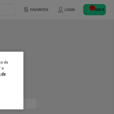
FAVORITOS
LOGIN
0,00 €
to de
r a
a de