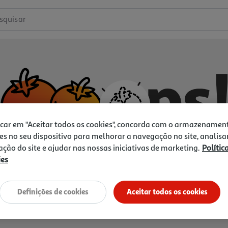
squisar
icar em "Aceitar todos os cookies", concorda com o armazenamen
es no seu dispositivo para melhorar a navegação no site, analisa
zação do site e ajudar nas nossas iniciativas de marketing.
Polític
ies
Não temos o que procura.
Vamos tentar de novo?
Definições de cookies
Aceitar todos os cookies