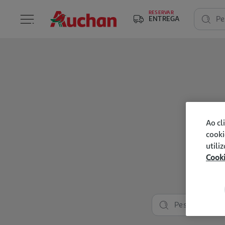
RESERVAR
ENTREGA
Pe
Ao cl
cooki
utili
Cook