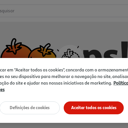
squisar
icar em "Aceitar todos os cookies", concorda com o armazenamen
es no seu dispositivo para melhorar a navegação no site, analisa
zação do site e ajudar nas nossas iniciativas de marketing.
Polític
ies
Não temos o que procura.
Vamos tentar de novo?
Definições de cookies
Aceitar todos os cookies