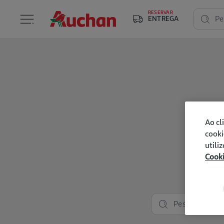
RESERVAR
ENTREGA
Pe
Ao cl
cooki
utili
Cook