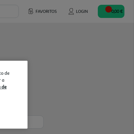
FAVORITOS
LOGIN
0,00 €
to de
r a
a de