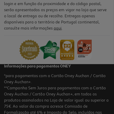
login e em função da proximidade e do código postal,
serão apresentados os preços em vigor na loja que serve
o local de entrega ou de recolha. Entregas apenas
disponíveis para o território de Portugal continental,
consulte mais informações
aqui
.
Informações para pagamentos ONEY
*para pagamentos com o Cartão Oney Auchan / Cartão
Oney Auchan+.
**Campanha Sem Juros para pagamentos com o Cartão
Oney Auchan / Cartão Oney Auchan+, em todos os
produtos assinalados na Loja de valor igual ou superior a
75€. Ao valor da compra acresce Comissão de
Formalização até 6% e Imposto do Selo, incluídos nas