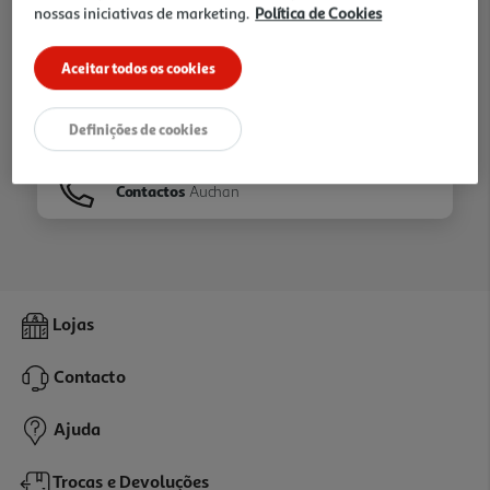
nossas iniciativas de marketing.
Política de Cookies
Ir para
Homepage
Aceitar todos os cookies
Veja os nossos
Folhetos
Definições de cookies
Contactos
Auchan
Lojas
Contacto
Ajuda
Trocas e Devoluções