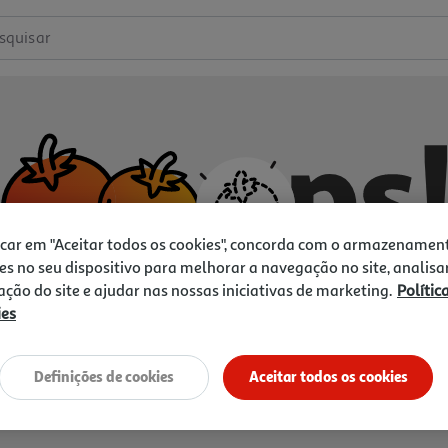
squisar
icar em "Aceitar todos os cookies", concorda com o armazenamen
es no seu dispositivo para melhorar a navegação no site, analisa
zação do site e ajudar nas nossas iniciativas de marketing.
Polític
ies
Não temos o que procura.
Vamos tentar de novo?
Definições de cookies
Aceitar todos os cookies