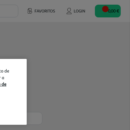
FAVORITOS
LOGIN
0,00 €
to de
r a
a de