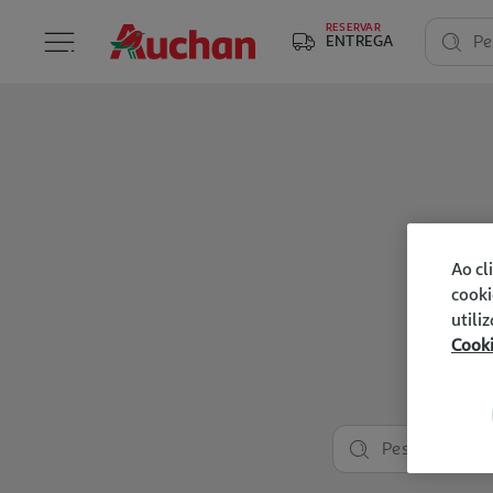
RESERVAR
ENTREGA
Pe
Ao cl
cooki
utili
Cook