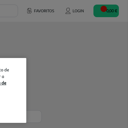
FAVORITOS
LOGIN
0,00 €
to de
r a
a de