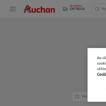
RESERVAR
ENTREGA
Pe
Ao cl
cooki
utili
Cook