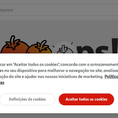
squisar
icar em "Aceitar todos os cookies", concorda com o armazenamen
es no seu dispositivo para melhorar a navegação no site, analisa
zação do site e ajudar nas nossas iniciativas de marketing.
Polític
ies
Não temos o que procura.
Vamos tentar de novo?
Definições de cookies
Aceitar todos os cookies