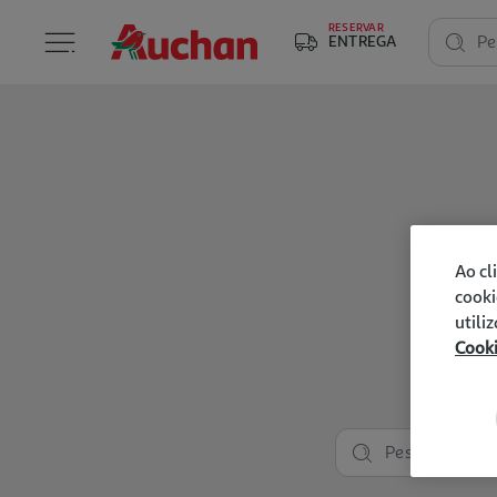
RESERVAR
ENTREGA
Pe
Ao cl
cooki
utili
Cook