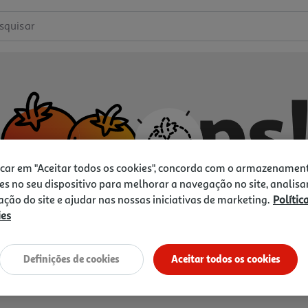
squisar
icar em "Aceitar todos os cookies", concorda com o armazenamen
es no seu dispositivo para melhorar a navegação no site, analisa
zação do site e ajudar nas nossas iniciativas de marketing.
Polític
ies
Não temos o que procura.
Vamos tentar de novo?
Definições de cookies
Aceitar todos os cookies