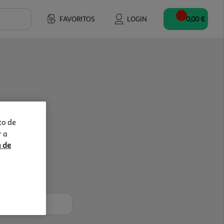
FAVORITOS
LOGIN
0,00 €
to de
r a
a de