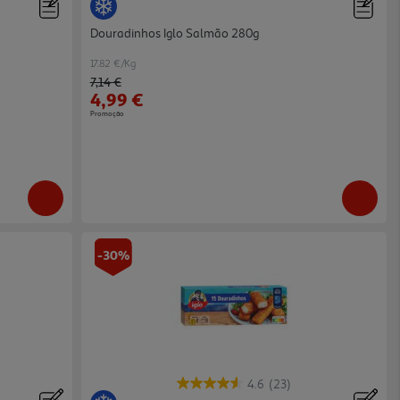
Douradinhos Iglo Salmão 280g
17.82 €/Kg
Price reduced from
to
7,14 €
4,99 €
Promoção
-30%
4.6
(23)