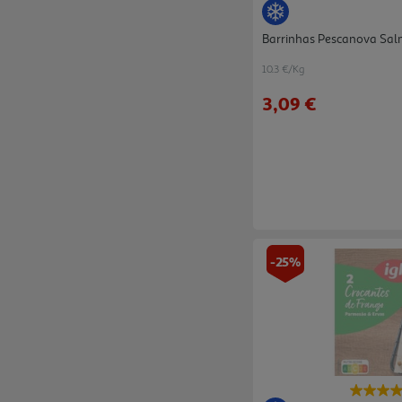
Barrinhas Pescanova Sal
10.3 €/Kg
3,09 €
-25%