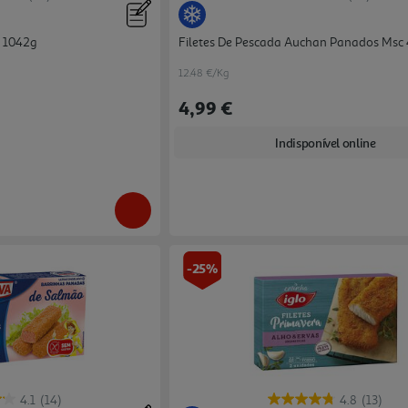
n 1042g
Filetes De Pescada Auchan Panados Msc
12.48 €/Kg
4,99 €
Indisponível online
-25%
4.1
(14)
4.8
(13)