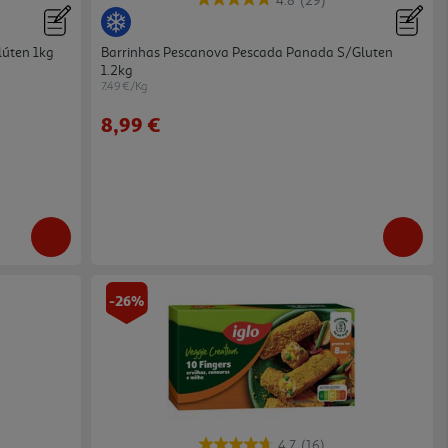
4.8
(29)
lúten 1kg
Barrinhas Pescanova Pescada Panada S/gluten
1.2kg
7.49 €/Kg
8,99 €
-26%
4.7
(16)