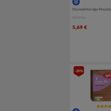
Douradinhos Iglo Pescad
18.97 €/Kg
5,69 €
-25%