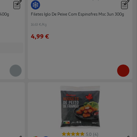
 400g
Filetes Iglo De Peixe Com Espinafres Msc 3un 300g
16.63 €/Kg
4,99 €
5.0
(4)