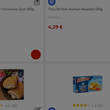
a Forníssimo 12un 300g
Tiras De Pota Auchan Panadas 500g
8.58 €/Kg
4,29 €
4.4
(18)
4.2
(11)