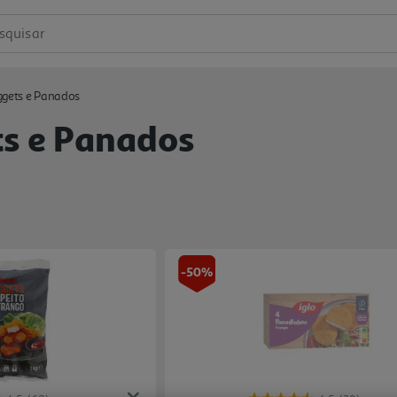
squisar
ggets e Panados
s e Panados
-50%