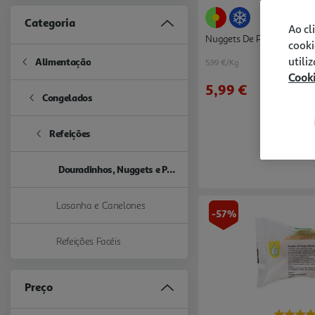
Categoria
Ao cl
Nuggets De Peito Frango
cooki
utili
Alimentação
5.99 €/Kg
Refine by Categoria: Alimentação
Cook
5,99 €
Congelados
Refine by Categoria: Congelados
Refeições
Refine by Categoria: Refeições
Douradinhos, Nuggets e Panados
selected Currently Refined by Categoria: Douradinhos, Nuggets e
Lasanha e Canelones
Refine by Categoria: Lasanha e Canelones
-57%
Refeições Facéis
Refine by Categoria: Refeições Facéis
Preço