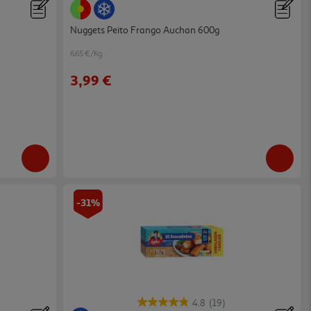
Nuggets Peito Frango Auchan 600g
6.65 €/Kg
3,99 €
-31%
4.8
(19)