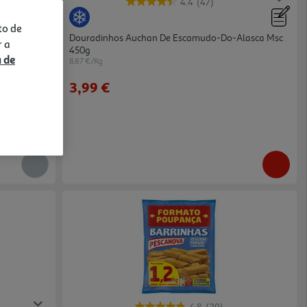
4.4
(47)
to de
Douradinhos Auchan De Escamudo-Do-Alasca Msc
r a
450g
a de
8.87 €/Kg
3,99 €