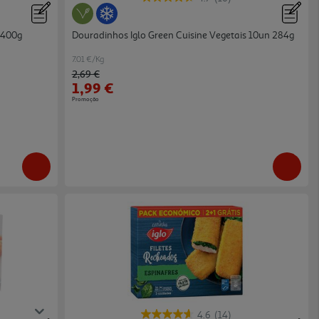
 400g
Douradinhos Iglo Green Cuisine Vegetais 10un 284g
7.01 €/Kg
Price reduced from
to
2,69 €
1,99 €
Promoção
4.6
(14)