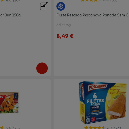
4.6
(10)
4.4
(30)
ar 3un 150g
Filete Pescada Pescanova Panada Sem G
8.49 €/Kg
8,49 €
4.6
(25)
4.7
(24)