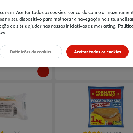
4.5
(62)
4.5
(39)
icar em "Aceitar todos os cookies", concorda com o armazenamen
 Auchan 1kg
Panadinhos Iglo Frango 4un 200g
es no seu dispositivo para melhorar a navegação no site, analisa
zação do site e ajudar nas nossas iniciativas de marketing.
Polític
9.95 €/Kg
Price reduced from
to
ies
3,99 €
1,99 €
Promoção
Indisponível online
Definições de cookies
Aceitar todos os cookies
 Panados