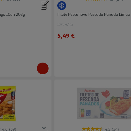
ango 10un 208g
Filete Pescanova Pescada Panada Limão
13.73 €/Kg
5,49 €
4.6
(59)
4.5
(34)