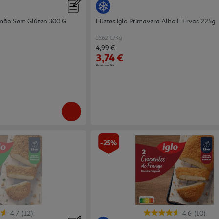
mão Sem Glúten 300 G
Filetes Iglo Primavera Alho E Ervas 225g
16.62 €/Kg
Price reduced from
to
4,99 €
3,74 €
Promoção
-25%
4.7
(12)
4.6
(10)