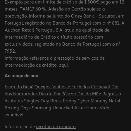
Exemplo para um limite de crédito de 1.500€ pago em 12
meses. TAN 17,60 %. Adesão ao Cartão sujeita a
aprovação. Informe-se junto do Oney Bank – Sucursal em
Portugal, registado no Banco de Portugal com o nº 881. A
Auchan Retail Portugal, S.A. atua na qualidade de
Intermediário de Crédito a título acessório com
exclusividade, registado no Banco de Portugal com o nº
7952.
Informação referente à prestação de serviços de
intermediação de crédito,
aqui
.
Ao longo do ano
Feira do Bebé
Queijos, Vinhos e Enchidos
Carnaval
Dia
dos Namorados
Dia do Pai
Páscoa
Dia da Mãe
Regresso
às Aulas
Singles' Day
Black Friday
Cyber Monday
Natal
Boxing Days
Samsung Unpacked
After Hours
Vida
saudável
Informação de
recolha de produto
.