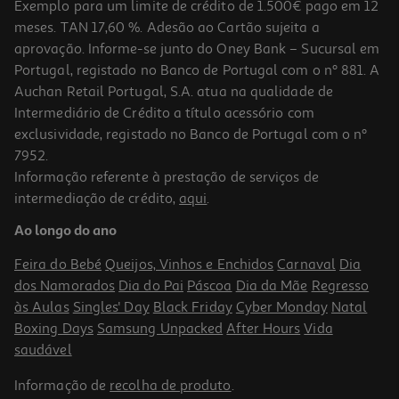
Exemplo para um limite de crédito de 1.500€ pago em 12
meses. TAN 17,60 %. Adesão ao Cartão sujeita a
aprovação. Informe-se junto do Oney Bank – Sucursal em
Portugal, registado no Banco de Portugal com o nº 881. A
Auchan Retail Portugal, S.A. atua na qualidade de
Intermediário de Crédito a título acessório com
exclusividade, registado no Banco de Portugal com o nº
7952.
Informação referente à prestação de serviços de
intermediação de crédito,
aqui
.
Ao longo do ano
Feira do Bebé
Queijos, Vinhos e Enchidos
Carnaval
Dia
dos Namorados
Dia do Pai
Páscoa
Dia da Mãe
Regresso
às Aulas
Singles' Day
Black Friday
Cyber Monday
Natal
Boxing Days
Samsung Unpacked
After Hours
Vida
saudável
Informação de
recolha de produto
.