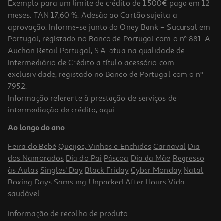
Exemplo para um limite de crédito de 1.500€ pago em 12
meses. TAN 17,60 %. Adesão ao Cartão sujeita a
aprovação. Informe-se junto do Oney Bank – Sucursal em
Portugal, registado no Banco de Portugal com o nº 881. A
Auchan Retail Portugal, S.A. atua na qualidade de
Intermediário de Crédito a título acessório com
exclusividade, registado no Banco de Portugal com o nº
7952.
Informação referente à prestação de serviços de
intermediação de crédito,
aqui
.
Ao longo do ano
Feira do Bebé
Queijos, Vinhos e Enchidos
Carnaval
Dia
dos Namorados
Dia do Pai
Páscoa
Dia da Mãe
Regresso
às Aulas
Singles' Day
Black Friday
Cyber Monday
Natal
Boxing Days
Samsung Unpacked
After Hours
Vida
saudável
Informação de
recolha de produto
.