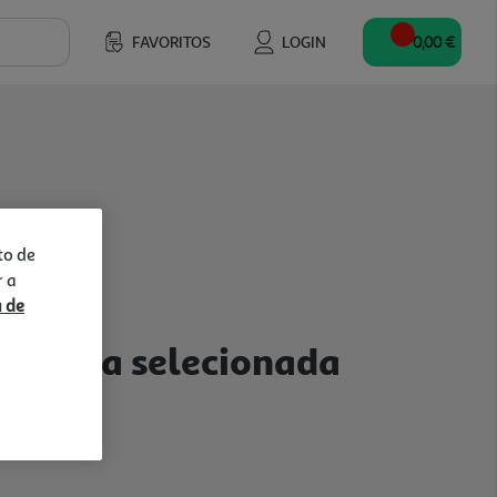
FAVORITOS
LOGIN
0,00 €
to de
r a
a de
a a loja selecionada