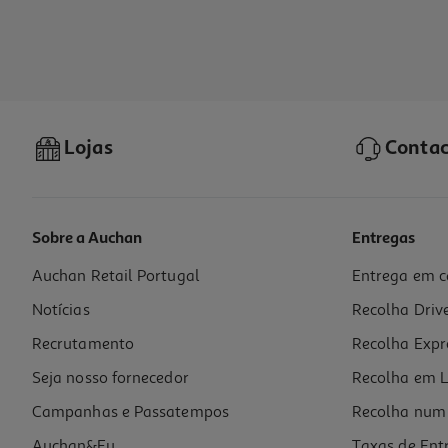
Lojas
Contac
Sobre a Auchan
Entregas
Auchan Retail Portugal
Entrega em c
Notícias
Recolha Driv
Recrutamento
Recolha Expr
Seja nosso fornecedor
Recolha em L
Campanhas e Passatempos
Recolha num 
Auchan&Eu
Taxas de Ent