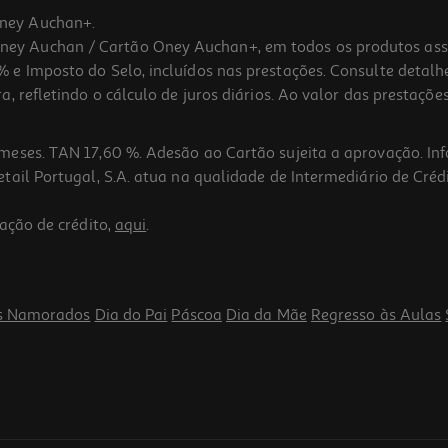
ney Auchan+.
 Auchan / Cartão Oney Auchan+, em todos os produtos assina
 e Imposto do Selo, incluídos nas prestações. Consulte detal
 refletindo o cálculo de juros diários. Ao valor das prestações
meses. TAN 17,60 %. Adesão ao Cartão sujeita a aprovação. In
ail Portugal, S.A. atua na qualidade de Intermediário de Crédi
ação de crédito,
aqui
.
s Namorados
Dia do Pai
Páscoa
Dia da Mãe
Regresso às Aulas