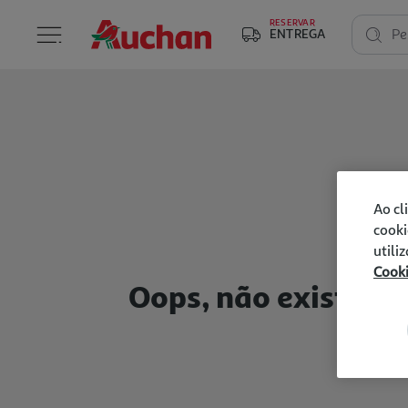
RESERVAR
ENTREGA
Pe
Ao cl
cooki
utili
Cook
Oops, não existem p