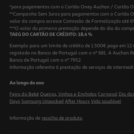
*para pagamentos com o Cartão Oney Auchan / Cartão O
**Campanha Sem Juros para pagamentos com o Cartão Oney
valor da compra acresce Comissão de Formalização até 6%
***O valor da primeira prestação depende do dia da compra,
TAEG DO CARTÃO DE CRÉDITO: 18,4 %
Exemplo para um limite de crédito de 1.500€ pago em 12 
registado no Banco de Portugal com o nº 881. A Auchan Ret
Banco de Portugal com o nº 7952.
Informação referente à prestação de serviços de intermedi
Ao longo do ano
Feira do Bebé
Queijos, Vinhos e Enchidos
Carnaval
Dia do
Days
Samsung Unpacked
After Hours
Vida saudável
Informação de
recolha de produto
.