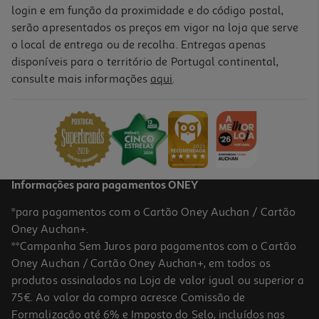
login e em função da proximidade e do código postal,
serão apresentados os preços em vigor na loja que serve
o local de entrega ou de recolha. Entregas apenas
disponíveis para o território de Portugal continental,
consulte mais informações
aqui
.
Informações para pagamentos ONEY
*para pagamentos com o Cartão Oney Auchan / Cartão
Oney Auchan+.
**Campanha Sem Juros para pagamentos com o Cartão
Oney Auchan / Cartão Oney Auchan+, em todos os
produtos assinalados na Loja de valor igual ou superior a
75€. Ao valor da compra acresce Comissão de
Formalização até 6% e Imposto do Selo, incluídos nas