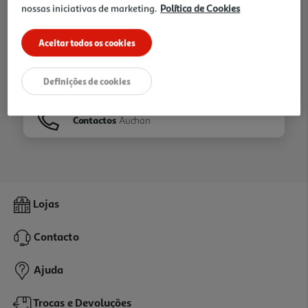
nossas iniciativas de marketing.
Política de Cookies
Ir para
Homepage
Aceitar todos os cookies
Veja os nossos
Folhetos
Definições de cookies
Contactos
Auchan
Lojas
Contacto
Ajuda
Trocas e Devoluções