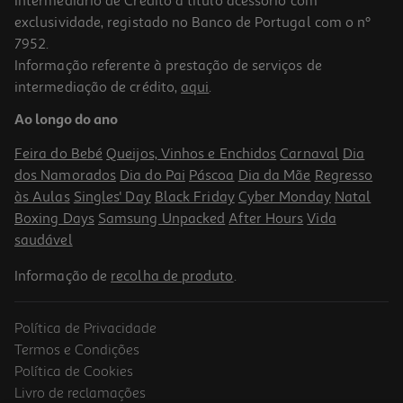
Intermediário de Crédito a título acessório com
exclusividade, registado no Banco de Portugal com o nº
7952.
Informação referente à prestação de serviços de
intermediação de crédito,
aqui
.
Almofada Plantar Epitact Comfortact Plus M 39/41 2un
Ao longo do ano
28 €/un
Feira do Bebé
Queijos, Vinhos e Enchidos
Carnaval
Dia
28,00 €
dos Namorados
Dia do Pai
Páscoa
Dia da Mãe
Regresso
às Aulas
Singles' Day
Black Friday
Cyber Monday
Natal
Boxing Days
Samsung Unpacked
After Hours
Vida
saudável
Informação de
recolha de produto
.
Política de Privacidade
Termos e Condições
Política de Cookies
Livro de reclamações