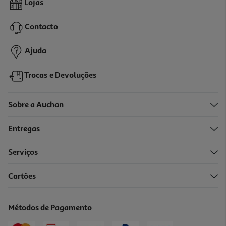
Lojas
26.05 €/un
Contacto
26,05 €
Ajuda
Trocas e Devoluções
Sobre a Auchan
Entregas
Serviços
Cartões
Suporte Futuro Tornozelo Tamanho M 1un
15.99 €/un
Métodos de Pagamento
15,99 €