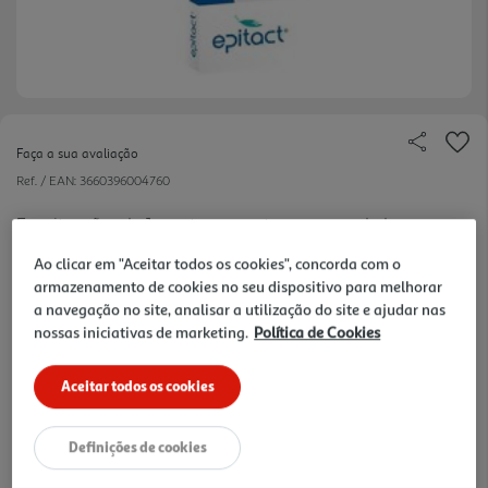
Faça a sua avaliação
Ref. / EAN:
3660396004760
Em situações de Joanete, o corretor separa o dedo
grande do pé e o seu adjacente em alguns mm,
ver
Ao clicar em "Aceitar todos os cookies", concorda com o
evitando a sobreposição. Conforto ideal graças ao
mais
armazenamento de cookies no seu dispositivo para melhorar
formato, flexibilidade e suavidade específicas do
a navegação no site, analisar a utilização do site e ajudar nas
9.45 €/un
gel EPITACT.
nossas iniciativas de marketing.
Política de Cookies
Aceitar todos os cookies
9,45 €
Definições de cookies
Notas de preparação