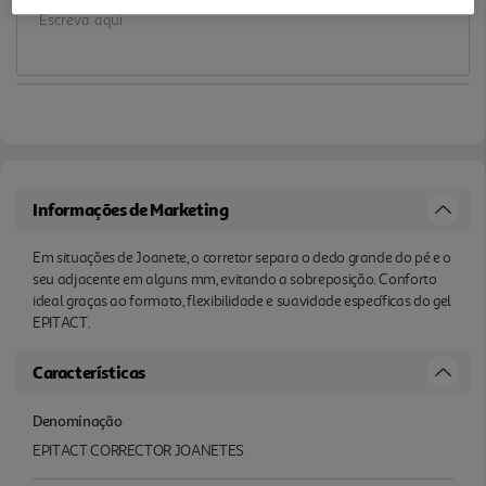
Informações de Marketing
Em situações de Joanete, o corretor separa o dedo grande do pé e o
seu adjacente em alguns mm, evitando a sobreposição. Conforto
ideal graças ao formato, flexibilidade e suavidade específicas do gel
EPITACT.
Características
Denominação
EPITACT CORRECTOR JOANETES