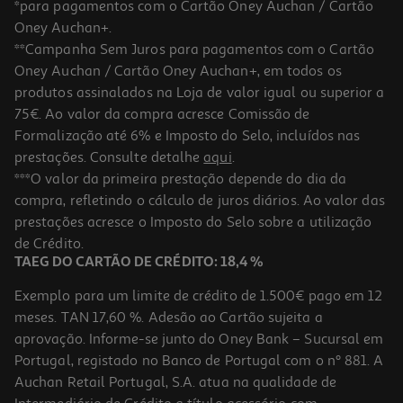
*para pagamentos com o Cartão Oney Auchan / Cartão
Oney Auchan+.
**Campanha Sem Juros para pagamentos com o Cartão
Oney Auchan / Cartão Oney Auchan+, em todos os
produtos assinalados na Loja de valor igual ou superior a
75€. Ao valor da compra acresce Comissão de
Formalização até 6% e Imposto do Selo, incluídos nas
prestações. Consulte detalhe
aqui
.
Órtese Polegar Epitact Mão Direita Pequeno (s) 1un
***O valor da primeira prestação depende do dia da
compra, refletindo o cálculo de juros diários. Ao valor das
21.75 €/un
prestações acresce o Imposto do Selo sobre a utilização
21,75 €
de Crédito.
TAEG DO CARTÃO DE CRÉDITO: 18,4 %
Exemplo para um limite de crédito de 1.500€ pago em 12
meses. TAN 17,60 %. Adesão ao Cartão sujeita a
aprovação. Informe-se junto do Oney Bank – Sucursal em
Portugal, registado no Banco de Portugal com o nº 881. A
Auchan Retail Portugal, S.A. atua na qualidade de