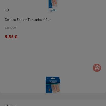
Dedeira Epitact Tamanho M 1un
9.55 €/un
9,55 €
Órtese Epitact Proteção Joanetes M 1un