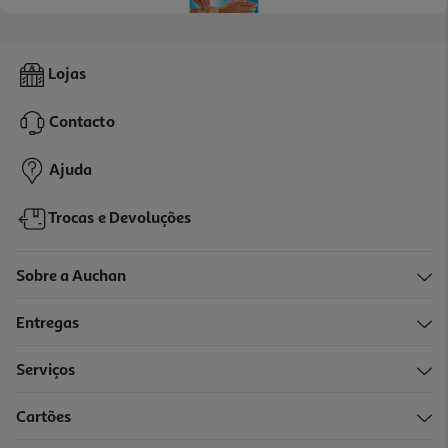
Suporte Futuro Punho Tamanho Único 1un
Lojas
15.3 €/un
Contacto
15,30 €
Ajuda
Trocas e Devoluções
Sobre a Auchan
Entregas
Serviços
5.0
(1)
Cartões
Pulso Gestafarma Elástico Cru M 1un