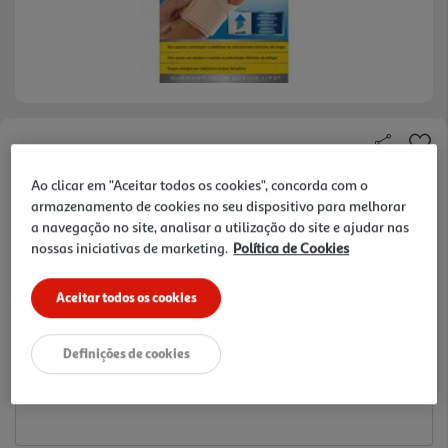
Faça a sua avaliação
Ref. / EAN:
4046719424948
Ao clicar em "Aceitar todos os cookies", concorda com o
armazenamento de cookies no seu dispositivo para melhorar
30.67 €/un
a navegação no site, analisar a utilização do site e ajudar nas
nossas iniciativas de marketing.
Política de Cookies
30,67 €
Aceitar todos os cookies
Notas de preparação
Definições de cookies