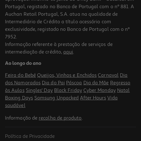
Portugal, registado no Banco de Portugal com o nº 881. A
Auchan Retail Portugal, S.A. atua na qualidade de
Intermediário de Crédito a título acessório com
exclusividade, registado no Banco de Portugal com o nº
7952.
Informação referente à prestação de serviços de
intermediação de crédito,
aqui
.
Canadiana Móvel 1un
Ao longo do ano
8.49 €/un
Feira do Bebé
Queijos, Vinhos e Enchidos
Carnaval
Dia
8,49 €
dos Namorados
Dia do Pai
Páscoa
Dia da Mãe
Regresso
às Aulas
Singles' Day
Black Friday
Cyber Monday
Natal
Boxing Days
Samsung Unpacked
After Hours
Vida
saudável
Informação de
recolha de produto
.
Política de Privacidade