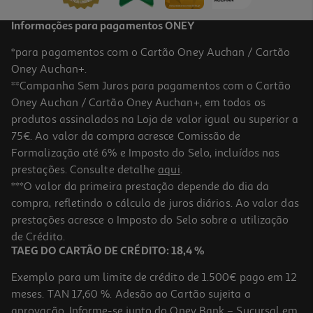
Informações para pagamentos ONEY
*para pagamentos com o Cartão Oney Auchan / Cartão
Oney Auchan+.
**Campanha Sem Juros para pagamentos com o Cartão
Oney Auchan / Cartão Oney Auchan+, em todos os
produtos assinalados na Loja de valor igual ou superior a
75€. Ao valor da compra acresce Comissão de
Formalização até 6% e Imposto do Selo, incluídos nas
prestações. Consulte detalhe
aqui
.
Fita Terapeutica Select K-Tape Profcare Azul 5cmx5m
***O valor da primeira prestação depende do dia da
compra, refletindo o cálculo de juros diários. Ao valor das
8.4 €/un
prestações acresce o Imposto do Selo sobre a utilização
8,40 €
de Crédito.
TAEG DO CARTÃO DE CRÉDITO: 18,4 %
Exemplo para um limite de crédito de 1.500€ pago em 12
meses. TAN 17,60 %. Adesão ao Cartão sujeita a
aprovação. Informe-se junto do Oney Bank – Sucursal em