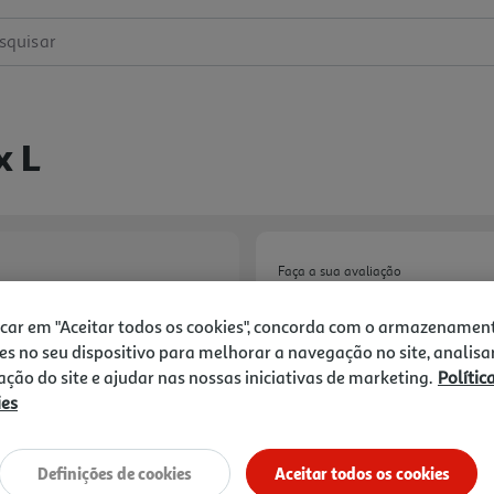
squisar
x L
Faça a sua avaliação
Ref. / EAN:
5056585800981
icar em "Aceitar todos os cookies", concorda com o armazenamen
es no seu dispositivo para melhorar a navegação no site, analisa
zação do site e ajudar nas nossas iniciativas de marketing.
Polític
ies
Notas de preparação
Definições de cookies
Aceitar todos os cookies