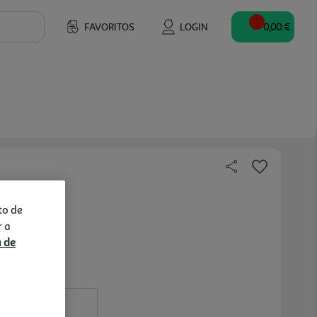
FAVORITOS
LOGIN
0,00 €
to de
r a
a de