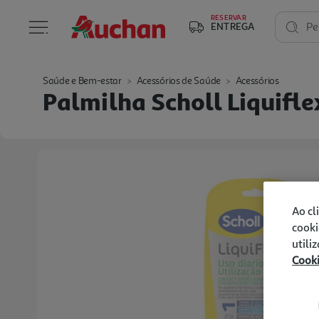
RESERVAR
ENTREGA
Pe
Saúde e Bem-estar
Acessórios de Saúde
Acessórios
Palmilha Scholl Liquifle
Ao cl
cooki
utili
Cook