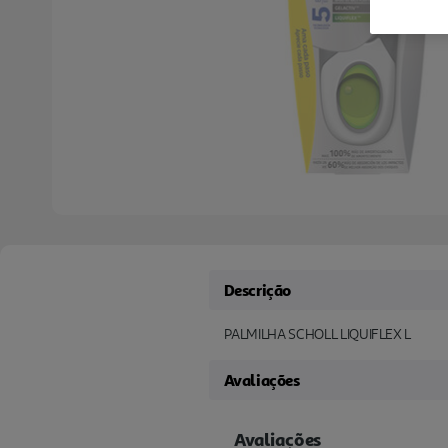
Descrição
PALMILHA SCHOLL LIQUIFLEX L
Avaliações