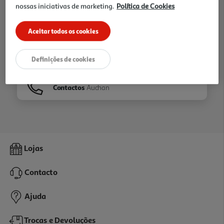
nossas iniciativas de marketing.
Política de Cookies
Ir para
Homepage
Aceitar todos os cookies
Veja os nossos
Folhetos
Definições de cookies
Contactos
Auchan
Lojas
Contacto
Ajuda
Trocas e Devoluções