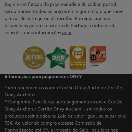
login e em função da proximidade e do código postal,
serão apresentados os preços em vigor na loja que serve
o local de entrega ou de recolha. Entregas apenas
disponíveis para o território de Portugal continental,
consulte mais informações
aqui
.
Informações para pagamentos ONEY
*para pagamentos com o Cartão Oney Auchan / Cartão
Oney Auchan+.
**Campanha Sem Juros para pagamentos com o Cartão
Oney Auchan / Cartão Oney Auchan+, em todos os
produtos assinalados na Loja de valor igual ou superior a
75€. Ao valor da compra acresce Comissão de
Formalização até 6% e Imposto do Selo, incluídos nas