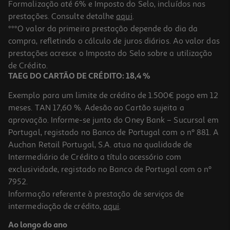
Formalização até 6% e Imposto do Selo, incluídos nas
prestações. Consulte detalhe
aqui
.
Queimaduras Urgo Pequeno Formato 6un
***O valor da primeira prestação depende do dia da
compra, refletindo o cálculo de juros diários. Ao valor das
1.59 €/un
prestações acresce o Imposto do Selo sobre a utilização
9,51 €
de Crédito.
TAEG DO CARTÃO DE CRÉDITO: 18,4 %
Exemplo para um limite de crédito de 1.500€ pago em 12
meses. TAN 17,60 %. Adesão ao Cartão sujeita a
aprovação. Informe-se junto do Oney Bank – Sucursal em
Portugal, registado no Banco de Portugal com o nº 881. A
Auchan Retail Portugal, S.A. atua na qualidade de
Intermediário de Crédito a título acessório com
exclusividade, registado no Banco de Portugal com o nº
7952.
Informação referente à prestação de serviços de
intermediação de crédito,
aqui
.
Solução Egrema Iodopovidona Dérmica 10% 500ml
Ao longo do ano
6.49 €/un