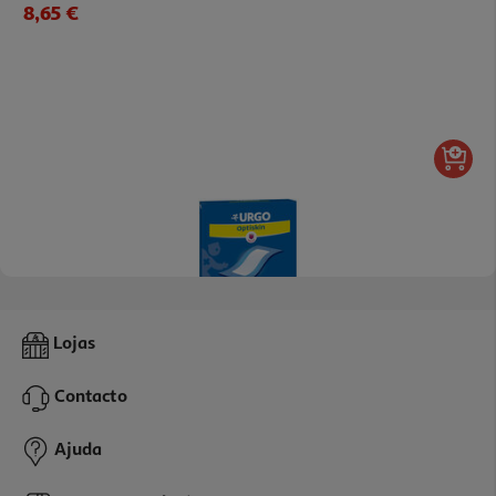
8,65 €
Penso Urgo Optiskin 10cm 10un
Lojas
1.2 €/un
Contacto
12,00 €
Ajuda