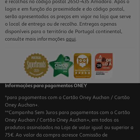
e recolhas no código postal 2650-435 Amadora. Após o
login e em função da proximidade e do código postal,
serão apresentados os preços em vigor na loja que serve
o local de entrega ou de recolha. Entregas apenas
disponíveis para o território de Portugal continental,
consulte mais informações
aqui
.
Spray Prontosan 75 Ml
158.27 €/Lt
11,87 €
Informações para pagamentos ONEY
*para pagamentos com o Cartão Oney Auchan / Cartão
Oney Auchan+.
**Campanha Sem Juros para pagamentos com o Cartão
Oney Auchan / Cartão Oney Auchan+, em todos os
produtos assinalados na Loja de valor igual ou superior a
75€. Ao valor da compra acresce Comissão de