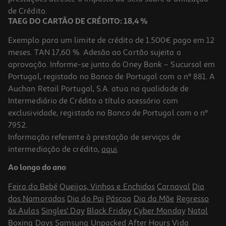
3,29 €
de Crédito.
TAEG DO CARTÃO DE CRÉDITO: 18,4 %
Exemplo para um limite de crédito de 1.500€ pago em 12
meses. TAN 17,60 %. Adesão ao Cartão sujeita a
aprovação. Informe-se junto do Oney Bank – Sucursal em
Portugal, registado no Banco de Portugal com o nº 881. A
Auchan Retail Portugal, S.A. atua na qualidade de
Intermediário de Crédito a título acessório com
exclusividade, registado no Banco de Portugal com o nº
7952.
Informação referente à prestação de serviços de
intermediação de crédito,
aqui
.
Pomada Bepanthen Tattoo Cuidado Intensivo 30g
Ao longo do ano
253 €/Kg
Feira do Bebé
Queijos, Vinhos e Enchidos
Carnaval
Dia
7,59 €
dos Namorados
Dia do Pai
Páscoa
Dia da Mãe
Regresso
às Aulas
Singles' Day
Black Friday
Cyber Monday
Natal
Boxing Days
Samsung Unpacked
After Hours
Vida