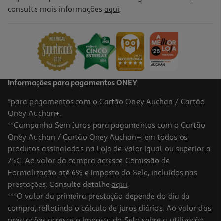
consulte mais informações
aqui
.
Tratamento Urgo Gretas 3.25ml
4410 €/Lt
13,23 €
Informações para pagamentos ONEY
*para pagamentos com o Cartão Oney Auchan / Cartão
Oney Auchan+.
**Campanha Sem Juros para pagamentos com o Cartão
Oney Auchan / Cartão Oney Auchan+, em todos os
produtos assinalados na Loja de valor igual ou superior a
75€. Ao valor da compra acresce Comissão de
Formalização até 6% e Imposto do Selo, incluídos nas
prestações. Consulte detalhe
aqui
.
4.5
(2)
Vaselina Alifar Purificada 100g
***O valor da primeira prestação depende do dia da
compra, refletindo o cálculo de juros diários. Ao valor das
32.9 €/Kg
prestações acresce o Imposto do Selo sobre a utilização