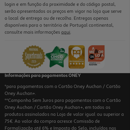
login e em função da proximidade e do código postal,
serão apresentados os preços em vigor na loja que serve
o local de entrega ou de recolha. Entregas apenas
disponíveis para o território de Portugal continental,
consulte mais informações
aqui
.
Informações para pagamentos ONEY
*para pagamentos com o Cartão Oney Auchan / Cartão
Oney Auchan+.
**Campanha Sem Juros para pagamentos com o Cartão
Oney Auchan / Cartão Oney Auchan+, em todos os
produtos assinalados na Loja de valor igual ou superior a
75€. Ao valor da compra acresce Comissão de
Formalização até 6% e Imposto do Selo, incluídos nas