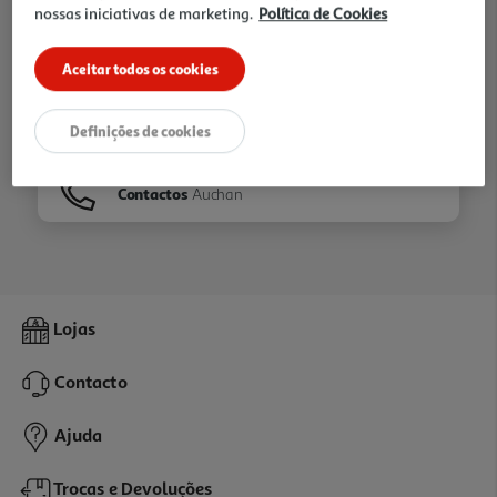
nossas iniciativas de marketing.
Política de Cookies
Ir para
Homepage
Aceitar todos os cookies
Veja os nossos
Folhetos
Definições de cookies
Contactos
Auchan
Lojas
Contacto
Ajuda
Trocas e Devoluções