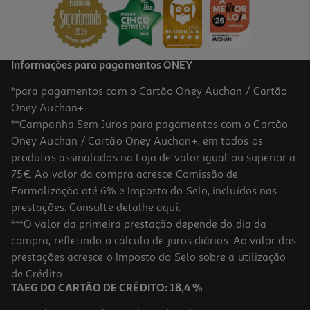
Price reduced from
to
8,58 €
6,86 €
Promoção
Informações para pagamentos ONEY
*para pagamentos com o Cartão Oney Auchan / Cartão
Oney Auchan+.
**Campanha Sem Juros para pagamentos com o Cartão
Oney Auchan / Cartão Oney Auchan+, em todos os
-20%
produtos assinalados na Loja de valor igual ou superior a
75€. Ao valor da compra acresce Comissão de
Formalização até 6% e Imposto do Selo, incluídos nas
prestações. Consulte detalhe
aqui
.
Pensos Compeed Bolhas Pequenas 6un
***O valor da primeira prestação depende do dia da
compra, refletindo o cálculo de juros diários. Ao valor das
1.16 €/un
Price reduced from
to
prestações acresce o Imposto do Selo sobre a utilização
8,69 €
6,95 €
de Crédito.
Promoção
TAEG DO CARTÃO DE CRÉDITO: 18,4 %