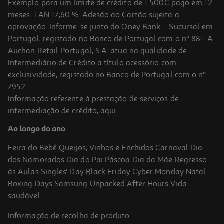
Exemplo para um limite de crédito de 1.500€ pago em 12
meses. TAN 17,60 %. Adesão ao Cartão sujeita a
aprovação. Informe-se junto do Oney Bank – Sucursal em
Portugal, registado no Banco de Portugal com o nº 881. A
Auchan Retail Portugal, S.A. atua na qualidade de
Intermediário de Crédito a título acessório com
-20%
exclusividade, registado no Banco de Portugal com o nº
7952.
Informação referente à prestação de serviços de
5.0
(1)
intermediação de crédito,
aqui
.
Pensos Compeed Bolhas Médias 10un
Ao longo do ano
1.17 €/un
Price reduced from
to
14,62 €
Feira do Bebé
Queijos, Vinhos e Enchidos
Carnaval
Dia
11,70 €
dos Namorados
Dia do Pai
Páscoa
Dia da Mãe
Regresso
Promoção
às Aulas
Singles' Day
Black Friday
Cyber Monday
Natal
Boxing Days
Samsung Unpacked
After Hours
Vida
saudável
Informação de
recolha de produto
.