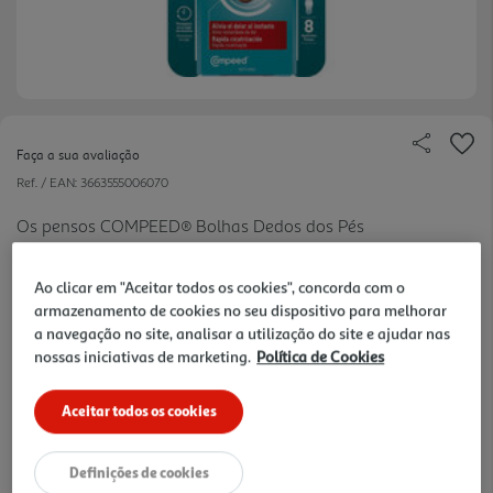
Faça a sua avaliação
Ref. / EAN:
3663555006070
Os pensos COMPEED® Bolhas Dedos dos Pés
absorvem o excesso de humidade e fornecem um
ver
almofadado protetor para proporcionar um alívio
mais
Ao clicar em "Aceitar todos os cookies", concorda com o
imediato da dor e condições ideais de cicatrização.
armazenamento de cookies no seu dispositivo para melhorar
0.84 €/un
Especialmente concebido para bolhas nos dedos
a navegação no site, analisar a utilização do site e ajudar nas
nossas iniciativas de marketing.
Política de Cookies
dos pés, que por vezes s ão difíceis de alcançar.
-20%
Price reduced from
to
Aceitar todos os cookies
8,44 €
6,75 €
Promoção:
de 3/8/2026 a 3/9/2026
Definições de cookies