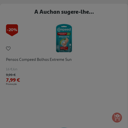
A Auchan sugere-lhe...
-20%
Pensos Compeed Bolhas Extreme 5un
1.6 €/un
Price reduced from
to
9,99 €
7,99 €
Promoção