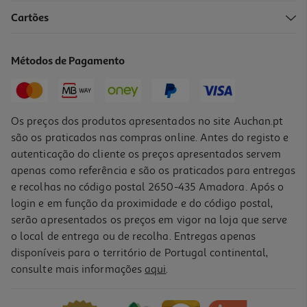
Cartões
Pensos Compeed Calos Entre Dedos 10un
0.55 €/un
Métodos de Pagamento
Price reduced from
to
6,87 €
5,50 €
Promoção
Os preços dos produtos apresentados no site Auchan.pt
são os praticados nas compras online. Antes do registo e
autenticação do cliente os preços apresentados servem
apenas como referência e são os praticados para entregas
e recolhas no código postal 2650-435 Amadora. Após o
login e em função da proximidade e do código postal,
-20%
serão apresentados os preços em vigor na loja que serve
o local de entrega ou de recolha. Entregas apenas
disponíveis para o território de Portugal continental,
consulte mais informações
aqui
.
Pensos Compeed Bolhas Sortido 5un
1.37 €/un