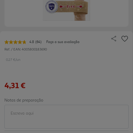
4.8
(64)
Faça a sua avaliação
Leu
64
Ref. / EAN:
4005800183690
avaliações.
Link
0.27 €/un
para
a
mesma
página.
4,31 €
Notas de preparação