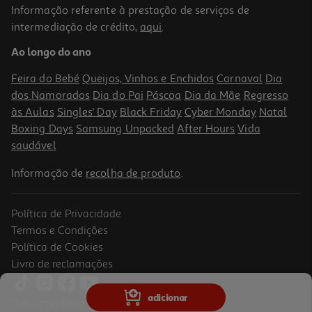
Informação referente à prestação de serviços de
3.0
(1)
intermediação de crédito,
aqui
.
Pensos Hansaplast Sensitive 40un
Ao longo do ano
0.16 €/un
Feira do Bebé
Queijos, Vinhos e Enchidos
Carnaval
Dia
6,25 €
dos Namorados
Dia do Pai
Páscoa
Dia da Mãe
Regresso
às Aulas
Singles' Day
Black Friday
Cyber Monday
Natal
Boxing Days
Samsung Unpacked
After Hours
Vida
saudável
Informação de
recolha de produto
.
Política de Privacidade
Termos e Condições
Política de Cookies
Livro de reclamações
5.0
(1)
Pensos Hansaplast Med Sensitive Silic 6x7cm 5un
adicionar
© Auchan Retail Portugal
4.71 €/un