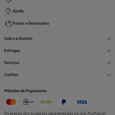
5,99 €
Ajuda
Trocas e Devoluções
Sobre a Auchan
Entregas
Serviços
3.8
(4)
Cartões
Mala Hidro Primeiros Socorros
16.49 €/un
Métodos de Pagamento
16,49 €
Os preços dos produtos apresentados no site Auchan.pt