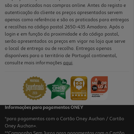
são os praticados nas compras online. Antes do registo e
autenticação do cliente os preços apresentados servem
apenas como referência e são os praticados para entregas
e recolhas no código postal 2650-435 Amadora. Após o
login e em função da proximidade e do código postal,
serão apresentados os preços em vigor na loja que serve
o local de entrega ou de recolha. Entregas apenas
disponíveis para o território de Portugal continental,
4.8
(166)
consulte mais informações
aqui
.
Spray Hansaplast Med Para Feridas 100ml
50.9 €/Lt
5,09 €
Informações para pagamentos ONEY
*para pagamentos com o Cartão Oney Auchan / Cartão
Oney Auchan+.
**Campanha Sem Juros para pagamentos com o Cartão