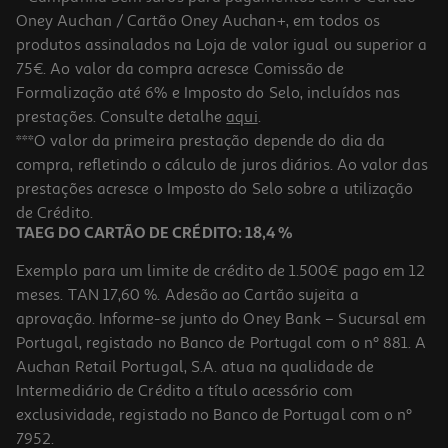
Oney Auchan / Cartão Oney Auchan+, em todos os
produtos assinalados na Loja de valor igual ou superior a
75€. Ao valor da compra acresce Comissão de
Formalização até 6% e Imposto do Selo, incluídos nas
prestações. Consulte detalhe
aqui
.
5.0
(1)
Pensos Hansaplast Med Sensitive 4xl 10x20cm 5un
***O valor da primeira prestação depende do dia da
compra, refletindo o cálculo de juros diários. Ao valor das
2.04 €/un
prestações acresce o Imposto do Selo sobre a utilização
10,19 €
de Crédito.
TAEG DO CARTÃO DE CRÉDITO: 18,4 %
Exemplo para um limite de crédito de 1.500€ pago em 12
meses. TAN 17,60 %. Adesão ao Cartão sujeita a
aprovação. Informe-se junto do Oney Bank – Sucursal em
Portugal, registado no Banco de Portugal com o nº 881. A
Auchan Retail Portugal, S.A. atua na qualidade de
Intermediário de Crédito a título acessório com
exclusividade, registado no Banco de Portugal com o nº
7952.