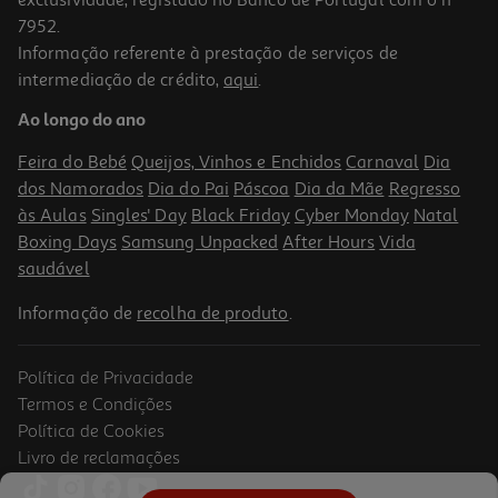
7952.
Informação referente à prestação de serviços de
intermediação de crédito,
aqui
.
Repelente Chicco Mosquino Disposit Clássico 1un
Ao longo do ano
12.74 €/un
Feira do Bebé
Queijos, Vinhos e Enchidos
Carnaval
Dia
12,74 €
dos Namorados
Dia do Pai
Páscoa
Dia da Mãe
Regresso
PVP Recomendado: 16,99 €
às Aulas
Singles' Day
Black Friday
Cyber Monday
Natal
Boxing Days
Samsung Unpacked
After Hours
Vida
saudável
Informação de
recolha de produto
.
Política de Privacidade
-25%
sobre
PVPR
Termos e Condições
Política de Cookies
Livro de reclamações
Cuidado Chicco Pós Picada Mosquino Roll-On 10ml