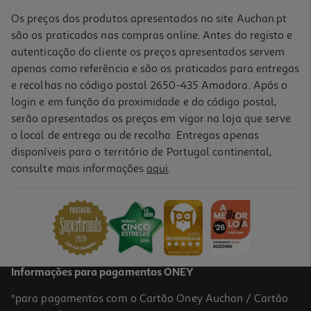
Os preços dos produtos apresentados no site Auchan.pt
são os praticados nas compras online. Antes do registo e
autenticação do cliente os preços apresentados servem
apenas como referência e são os praticados para entregas
e recolhas no código postal 2650-435 Amadora. Após o
login e em função da proximidade e do código postal,
-20%
serão apresentados os preços em vigor na loja que serve
o local de entrega ou de recolha. Entregas apenas
disponíveis para o território de Portugal continental,
consulte mais informações
aqui
.
Spray Parasidose Zonas Temp Repelente 100ml
108.6 €/Lt
Price reduced from
to
13,58 €
10,86 €
Promoção
Informações para pagamentos ONEY
*para pagamentos com o Cartão Oney Auchan / Cartão