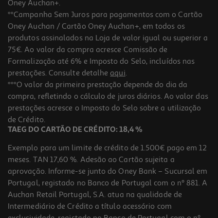
Oney Auchan+.
**Campanha Sem Juros para pagamentos com o Cartão
Oney Auchan / Cartão Oney Auchan+, em todos os
-25%
sobre
produtos assinalados na Loja de valor igual ou superior a
PVPR
75€. Ao valor da compra acresce Comissão de
Formalização até 6% e Imposto do Selo, incluídos nas
prestações. Consulte detalhe
aqui
.
5.0
(1)
Spray Chicco Protetor 100ml
***O valor da primeira prestação depende do dia da
compra, refletindo o cálculo de juros diários. Ao valor das
97.4 €/Lt
prestações acresce o Imposto do Selo sobre a utilização
9,74 €
de Crédito.
PVP Recomendado: 12,99 €
TAEG DO CARTÃO DE CRÉDITO: 18,4 %
Exemplo para um limite de crédito de 1.500€ pago em 12
meses. TAN 17,60 %. Adesão ao Cartão sujeita a
aprovação. Informe-se junto do Oney Bank – Sucursal em
Portugal, registado no Banco de Portugal com o nº 881. A
Auchan Retail Portugal, S.A. atua na qualidade de
Intermediário de Crédito a título acessório com
-25%
sobre
PVPR
exclusividade, registado no Banco de Portugal com o nº