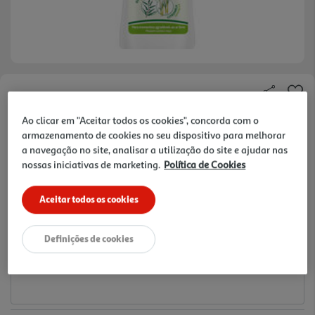
Faça a sua avaliação
Ref. / EAN:
7259580
Ao clicar em "Aceitar todos os cookies", concorda com o
armazenamento de cookies no seu dispositivo para melhorar
162.33 €/Lt
a navegação no site, analisar a utilização do site e ajudar nas
-25%
nossas iniciativas de marketing.
Política de Cookies
sobre
PVPR
9,74 €
Aceitar todos os cookies
PVP Recomendado: 12,99
€
Notas de preparação
Definições de cookies