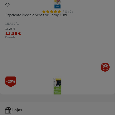
5.0
(2)
Repelente Previpiq Sensitive Spray 75ml
151.73 €/Lt
Price reduced from
to
16,25 €
11,38 €
Promoção
-20%
Cuidado Calmante Parasidose Pos Picadas 40ml
Lojas