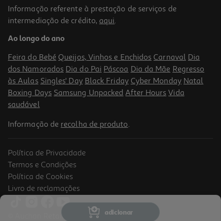
Informação referente à prestação de serviços de
intermediação de crédito,
aqui
.
Ao longo do ano
Feira do Bebé
Queijos, Vinhos e Enchidos
Carnaval
Dia
dos Namorados
Dia do Pai
Páscoa
Dia da Mãe
Regresso
às Aulas
Singles' Day
Black Friday
Cyber Monday
Natal
Boxing Days
Samsung Unpacked
After Hours
Vida
saudável
Informação de
recolha de produto
.
Política de Privacidade
Termos e Condições
Política de Cookies
Livro de reclamações
adicionar
© Auchan Retail Portugal