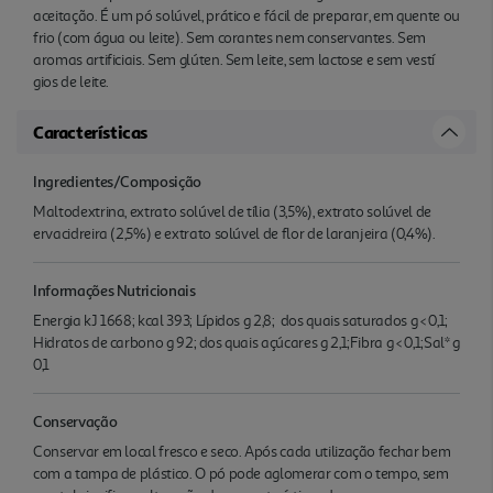
aceitação. É um pó solúvel, prático e fácil de preparar, em quente ou
frio (com água ou leite). Sem corantes nem conservantes. Sem
aromas artificiais. Sem glúten. Sem leite, sem lactose e sem vestí
gios de leite.
Características
Ingredientes/Composição
Maltodextrina, extrato solúvel de tília (3,5%), extrato solúvel de
ervacidreira (2,5%) e extrato solúvel de flor de laranjeira (0,4%).
Informações Nutricionais
Energia kJ 1668; kcal 393; Lípidos g 2,8;  dos quais saturados g < 0,1;
Hidratos de carbono g 92; dos quais açúcares g 2,1;Fibra g < 0,1;Sal* g
0,1
Conservação
Conservar em local fresco e seco. Após cada utilização fechar bem
com a tampa de plástico. O pó pode aglomerar com o tempo, sem