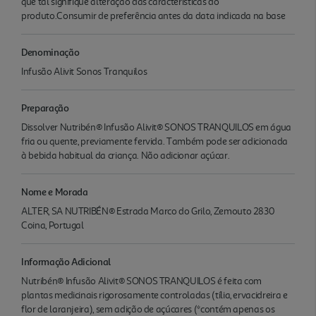
que tal signifique alteração das características do
produto.Consumir de preferência antes da data indicada na base
Denominação
Infusão Alivit Sonos Tranquilos
Preparação
Dissolver Nutribén® Infusão Alivit® SONOS TRANQUILOS em água
fria ou quente, previamente fervida. Também pode ser adicionada
à bebida habitual da criança. Não adicionar açúcar.
Nome e Morada
ALTER, SA NUTRIBÉN® Estrada Marco do Grilo, Zemouto 2830
Coina, Portugal
Informação Adicional
Nutribén® Infusão Alivit® SONOS TRANQUILOS é feita com
plantas medicinais rigorosamente controladas (tília, ervacidreira e
flor de laranjeira), sem adição de açúcares (*contém apenas os