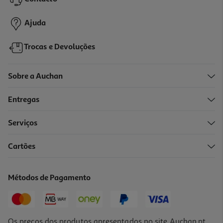
10,47 €
Ajuda
Trocas e Devoluções
Sobre a Auchan
Entregas
Serviços
Cartões
Muesli Bio Holle Fr Vermelhos 200g
20.2 €/Kg
Métodos de Pagamento
4,04 €
Os preços dos produtos apresentados no site Auchan.pt