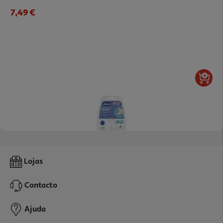
7,49 €
Tetina Chicco P5 Silicone Fluxo Rápido 4m+ 2un
Lojas
5 €/un
Contacto
9,99 €
Ajuda