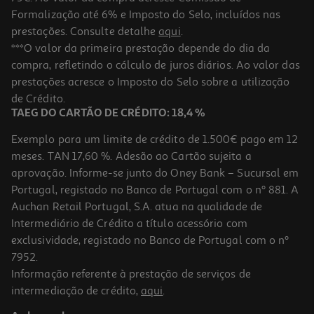
Formalização até 6% e Imposto do Selo, incluídos nas
prestações. Consulte detalhe
aqui
.
Tetina Chicco P5 Silicone Fluxo Normal Om+ 2un
***O valor da primeira prestação depende do dia da
compra, refletindo o cálculo de juros diários. Ao valor das
5 €/un
prestações acresce o Imposto do Selo sobre a utilização
9,99 €
de Crédito.
TAEG DO CARTÃO DE CRÉDITO: 18,4 %
Exemplo para um limite de crédito de 1.500€ pago em 12
meses. TAN 17,60 %. Adesão ao Cartão sujeita a
aprovação. Informe-se junto do Oney Bank – Sucursal em
Portugal, registado no Banco de Portugal com o nº 881. A
Auchan Retail Portugal, S.A. atua na qualidade de
Intermediário de Crédito a título acessório com
exclusividade, registado no Banco de Portugal com o nº
7952.
Informação referente à prestação de serviços de
intermediação de crédito,
aqui
.
Tetina Dr. Brown's Boca Larga Ny Espesso 2un