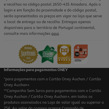
e recolhas no código postal 2650-435 Amadora. Após o
login e em função da proximidade e do código postal,
serão apresentados os preços em vigor na loja que serve
o local de entrega ou de recolha. Entregas apenas
disponíveis para o território de Portugal continental,
consulte mais informações
aqui
.
Tetina Dr. Brown's Boca Estreita N4 2un
6.49 €/un
6,49 €
Informações para pagamentos ONEY
*para pagamentos com o Cartão Oney Auchan / Cartão
Oney Auchan+.
**Campanha Sem Juros para pagamentos com o Cartão
Oney Auchan / Cartão Oney Auchan+, em todos os
produtos assinalados na Loja de valor igual ou superior a
75€. Ao valor da compra acresce Comissão de