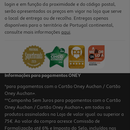
login e em função da proximidade e do código postal,
serão apresentados os preços em vigor na loja que serve
o local de entrega ou de recolha. Entregas apenas
disponíveis para o território de Portugal continental,
consulte mais informações
aqui
.
Informações para pagamentos ONEY
*para pagamentos com o Cartão Oney Auchan / Cartão
Oney Auchan+.
**Campanha Sem Juros para pagamentos com o Cartão
Oney Auchan / Cartão Oney Auchan+, em todos os
produtos assinalados na Loja de valor igual ou superior a
75€. Ao valor da compra acresce Comissão de
Formalização até 6% e Imposto do Selo, incluídos nas