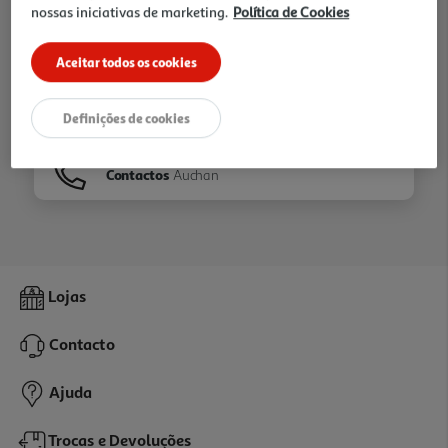
nossas iniciativas de marketing.
Política de Cookies
Ir para
Homepage
Aceitar todos os cookies
Veja os nossos
Folhetos
Definições de cookies
Contactos
Auchan
Lojas
Contacto
Ajuda
Trocas e Devoluções