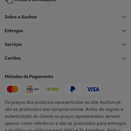
Trocas e Devoluções
Sobre a Auchan
Entregas
-10%
Serviços
Cartões
Condicionador Luna Repair 50ml
5.4 €/un
Métodos de Pagamento
Price reduced from
to
6,00 €
5,40 €
Promoção
Os preços dos produtos apresentados no site Auchan.pt
são os praticados nas compras online. Antes do registo e
autenticação do cliente os preços apresentados servem
apenas como referência e são os praticados para entregas
e recolhas no código postal 2650-435 Amadora. Após o