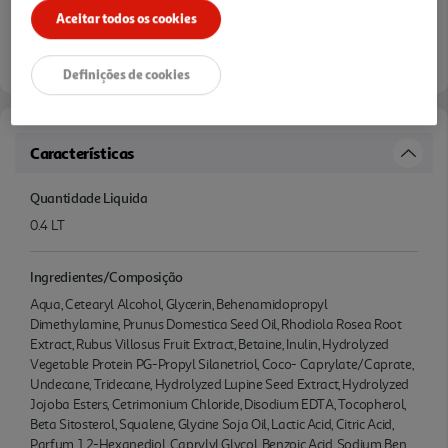
Aceitar todos os cookies
Definições de cookies
Características
Quantidade Liquida
0.4 LT
Ingredientes/Composição
Aqua, Cetearyl Alcohol, Glycerin, Behenamidopropyl
Dimethylamine, Prunus Domestica Seed Oil, Rhodiola Rosea Root
Extract, Rubus Villosus Fruit Extract, Betaine, Inulin, Hydrolyzed
Vegetable Protein PG-Propyl Silanetriol, Coco- Caprylate/Caprate,
Undecane, Tridecane, Hydrolyzed Lupine Seed Extract, Hydrolyzed
Jojoba Esters, Cetrimonium Chloride, Disodium EDTA, Tocopherol,
Beta Sitosterol, Squalene, Glycine Soja Oil, Lactic Acid, Citric Acid,
Parfum, 1,2-Hexanediol, Caprylyl Glycol, Benzoic Acid, Sodium Ben