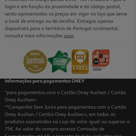
login e em função da proximidade e do código postal,
-10%
serão apresentados os preços em vigor na loja que serve
o local de entrega ou de recolha. Entregas apenas
disponíveis para o território de Portugal continental,
consulte mais informações
aqui
.
Stick Styling Luna Stray Tamer 20g
14.4 €/un
Price reduced from
to
16,00 €
14,40 €
Promoção
Informações para pagamentos ONEY
*para pagamentos com o Cartão Oney Auchan / Cartão
Oney Auchan+.
**Campanha Sem Juros para pagamentos com o Cartão
Oney Auchan / Cartão Oney Auchan+, em todos os
-10%
produtos assinalados na Loja de valor igual ou superior a
75€. Ao valor da compra acresce Comissão de