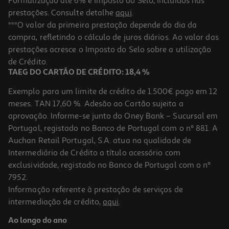
Formalização até 6% e Imposto do Selo, incluídos nas
prestações. Consulte detalhe
aqui
.
Condicionador Luna Volume 300ml
***O valor da primeira prestação depende do dia da
compra, refletindo o cálculo de juros diários. Ao valor das
14.4 €/un
Price reduced from
to
prestações acresce o Imposto do Selo sobre a utilização
16,00 €
14,40 €
de Crédito.
Promoção
TAEG DO CARTÃO DE CRÉDITO: 18,4 %
Exemplo para um limite de crédito de 1.500€ pago em 12
meses. TAN 17,60 %. Adesão ao Cartão sujeita a
aprovação. Informe-se junto do Oney Bank – Sucursal em
Portugal, registado no Banco de Portugal com o nº 881. A
Auchan Retail Portugal, S.A. atua na qualidade de
Intermediário de Crédito a título acessório com
exclusividade, registado no Banco de Portugal com o nº
7952.
Informação referente à prestação de serviços de
intermediação de crédito,
aqui
.
Creme Modelador Lola Plot Twist Guava 480g
Ao longo do ano
15.19 €/un