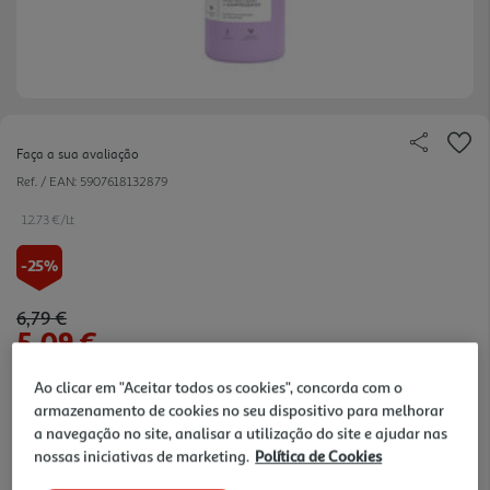
Faça a sua avaliação
Ref. / EAN:
5907618132879
12.73 €/Lt
-25%
Price reduced from
to
6,79 €
5,09 €
Promoção:
de 2/8/2026 a 16/8/2026
Ao clicar em "Aceitar todos os cookies", concorda com o
armazenamento de cookies no seu dispositivo para melhorar
Notas de preparação
a navegação no site, analisar a utilização do site e ajudar nas
nossas iniciativas de marketing.
Política de Cookies