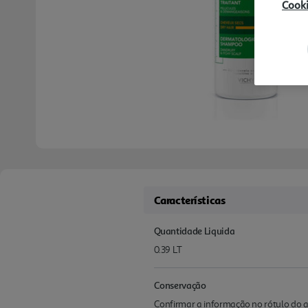
Cook
Características
Quantidade Liquida
0.39 LT
Conservação
Confirmar a informação no rótulo do a