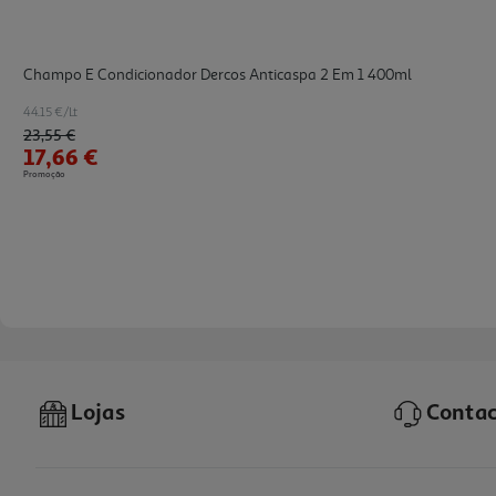
Champo E Condicionador Dercos Anticaspa 2 Em 1 400ml
44.15 €/Lt
Price reduced from
to
23,55 €
17,66 €
Promoção
Lojas
Contac