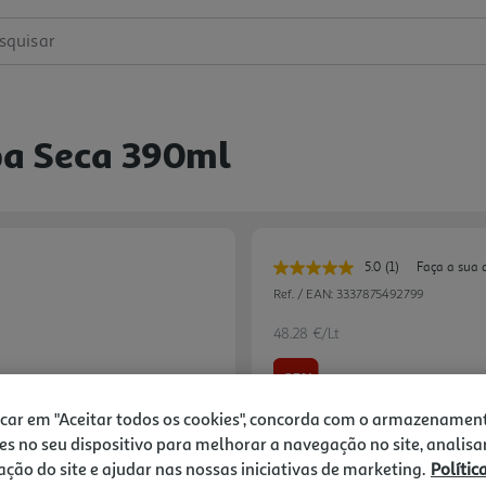
squisar
pa Seca 390ml
5.0
(1)
Faça a sua 
Leu
uma
Ref. / EAN:
3337875492799
avaliação.
Link
48.28 €/Lt
para
a
-25%
mesma
página.
icar em "Aceitar todos os cookies", concorda com o armazenamen
Price reduced from
to
25,10 €
es no seu dispositivo para melhorar a navegação no site, analisa
18,83 €
zação do site e ajudar nas nossas iniciativas de marketing.
Polític
Promoção:
de 2/8/2026 a 3/10/2026