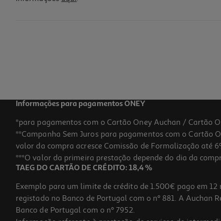
Champo Dercos Anticaspa Seco Recarga 390ml
40.38 €/Lt
Price reduced from
to
21,00 €
15,75 €
Promoção
Informações para pagamentos ONEY
*para pagamentos com o Cartão Oney Auchan / Cartão O
**Campanha Sem Juros para pagamentos com o Cartão Oney
-25%
valor da compra acresce Comissão de Formalização até 6%
***O valor da primeira prestação depende do dia da compra,
TAEG DO CARTÃO DE CRÉDITO: 18,4 %
Exemplo para um limite de crédito de 1.500€ pago em 12 
registado no Banco de Portugal com o nº 881. A Auchan Ret
Banco de Portugal com o nº 7952.