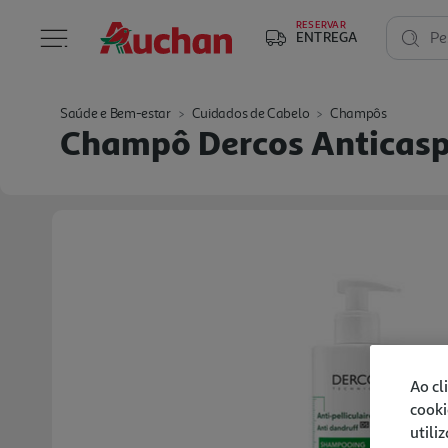
RESERVAR
ENTREGA
Pe
Saúde e Bem-estar
Cuidados de Cabelo
Champôs
Champô Dercos Anticas
Ao cl
cooki
utili