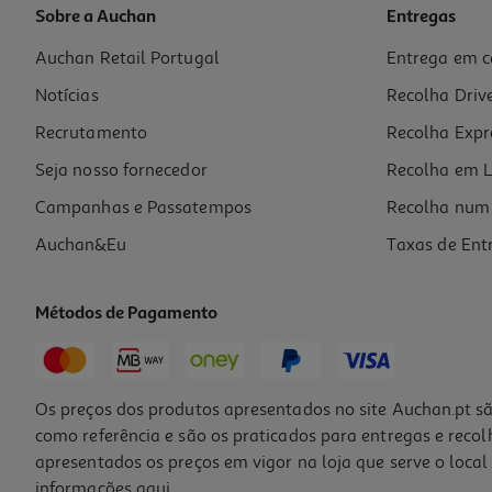
Sobre a Auchan
Entregas
Auchan Retail Portugal
Entrega em c
Champô Bioderma Node Ds 2x125ml 2ªun+2
Notícias
Recolha Driv
106 €/Lt
Recrutamento
Recolha Expr
26,50 €
Seja nosso fornecedor
Recolha em L
Campanhas e Passatempos
Recolha num 
Auchan&Eu
Taxas de Ent
Métodos de Pagamento
-25%
Os preços dos produtos apresentados no site Auchan.pt sã
como referência e são os praticados para entregas e reco
apresentados os preços em vigor na loja que serve o local 
informações
aqui
.