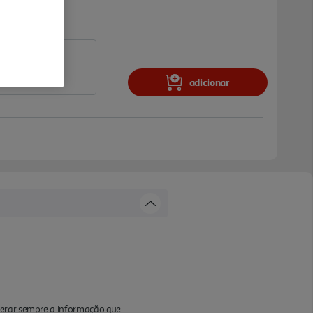
adicionar
iderar sempre a informação que