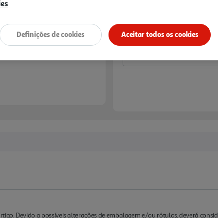
ies
Notas de preparação
Definições de cookies
Aceitar todos os cookies
rtigo. Devido a possíveis alterações de embalagem e/ou rótulos, deverá cons