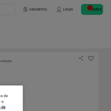
FAVORITOS
LOGIN
0,00 €
avaliação
to de
r a
a de