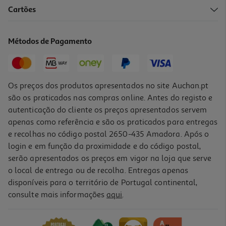
Cartões
Máscara Soflow Nutri Cabelo Encaracolado 400ml
15.92 €/Lt
Métodos de Pagamento
Price reduced from
to
8,49 €
6,37 €
Promoção
Os preços dos produtos apresentados no site Auchan.pt
são os praticados nas compras online. Antes do registo e
autenticação do cliente os preços apresentados servem
apenas como referência e são os praticados para entregas
e recolhas no código postal 2650-435 Amadora. Após o
login e em função da proximidade e do código postal,
serão apresentados os preços em vigor na loja que serve
o local de entrega ou de recolha. Entregas apenas
disponíveis para o território de Portugal continental,
consulte mais informações
aqui
.
Máscara Novex Queratina Brasileira 1kg
11.51 €/Kg