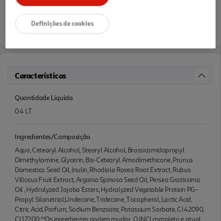
Definições de cookies
Características
Quantidade Liquida
0.4 LT
Ingredientes/Composição
Aqua, Cetearyl Alcohol, Stearyl Alcohol, Brassicamidopropyl
Dimethylamine, Glycerin, Bis-Cetearyl Amodimethicone, Prunus
Domestica Seed Oil, Inulin, Rhodiola Rosea Root Extract, Rubus
Villosus Fruit Extract, Argania Spinosa Seed Oil, Persea Gratissima
Oil , Hydrolyzed Jojoba Esters, Hydrolyzed Vegetable Protein PG-
Propyl Silanetriol,Undecane, Tridecane, Tocopherol, Lactic Acid,
Citric Acid, Parfum, Sodium Benzoate, Potassium Sorbate, CI 42090,
CI 17200 **Os ingredientes podem mudar. O INCI completo e atual