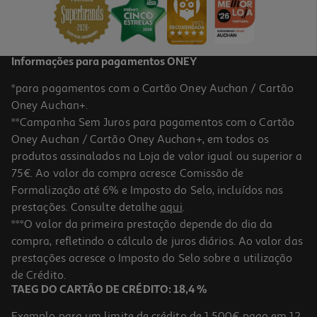
11,51 €
Informações para pagamentos ONEY
*para pagamentos com o Cartão Oney Auchan / Cartão
Oney Auchan+.
**Campanha Sem Juros para pagamentos com o Cartão
Oney Auchan / Cartão Oney Auchan+, em todos os
-25%
produtos assinalados na Loja de valor igual ou superior a
75€. Ao valor da compra acresce Comissão de
Formalização até 6% e Imposto do Selo, incluídos nas
prestações. Consulte detalhe
aqui
.
Máscara Dercos Kerasolutions 200 Ml
***O valor da primeira prestação depende do dia da
compra, refletindo o cálculo de juros diários. Ao valor das
90.75 €/Lt
Price reduced from
to
prestações acresce o Imposto do Selo sobre a utilização
24,20 €
18,15 €
de Crédito.
Promoção
TAEG DO CARTÃO DE CRÉDITO: 18,4 %
Exemplo para um limite de crédito de 1.500€ pago em 12