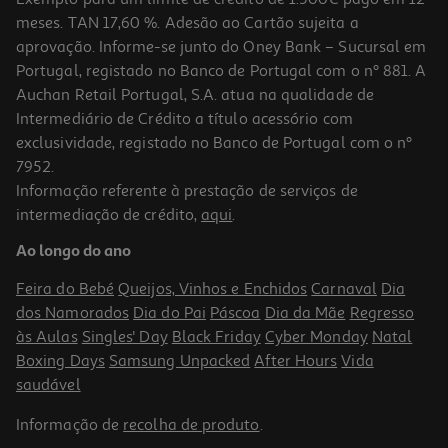
meses. TAN 17,60 %. Adesão ao Cartão sujeita a
aprovação. Informe-se junto do Oney Bank – Sucursal em
Portugal, registado no Banco de Portugal com o nº 881. A
Auchan Retail Portugal, S.A. atua na qualidade de
Intermediário de Crédito a título acessório com
-25%
exclusividade, registado no Banco de Portugal com o nº
7952.
Informação referente à prestação de serviços de
intermediação de crédito,
aqui
.
Máscara Soflow Elevada Poros- Quebradiço 400ml
Ao longo do ano
15.92 €/Lt
Price reduced from
to
8,49 €
Feira do Bebé
Queijos, Vinhos e Enchidos
Carnaval
Dia
6,37 €
dos Namorados
Dia do Pai
Páscoa
Dia da Mãe
Regresso
Promoção
às Aulas
Singles' Day
Black Friday
Cyber Monday
Natal
Boxing Days
Samsung Unpacked
After Hours
Vida
saudável
Informação de
recolha de produto
.