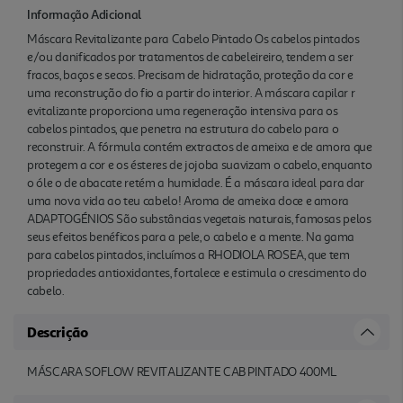
Informação Adicional
Máscara Revitalizante para Cabelo Pintado Os cabelos pintados
e/ou danificados por tratamentos de cabeleireiro, tendem a ser
fracos, baços e secos. Precisam de hidratação, proteção da cor e
uma reconstrução do fio a partir do interior. A máscara capilar r
evitalizante proporciona uma regeneração intensiva para os
cabelos pintados, que penetra na estrutura do cabelo para o
reconstruir. A fórmula contém extractos de ameixa e de amora que
protegem a cor e os ésteres de jojoba suavizam o cabelo, enquanto
o óle o de abacate retém a humidade. É a máscara ideal para dar
uma nova vida ao teu cabelo! Aroma de ameixa doce e amora
ADAPTOGÉNIOS São substâncias vegetais naturais, famosas pelos
seus efeitos benéficos para a pele, o cabelo e a mente. Na gama
para cabelos pintados, incluímos a RHODIOLA ROSEA, que tem
propriedades antioxidantes, fortalece e estimula o crescimento do
cabelo.
Descrição
MÁSCARA SOFLOW REVITALIZANTE CAB PINTADO 400ML