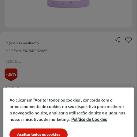
Faça a sua avaliação
Ref. / EAN:
5907618132886
15.92 €/Lt
-25%
Price reduced from
to
8,49 €
6,37 €
Ao clicar em "Aceitar todos os cookies", concorda com o
Promoção:
de 2/8/2026 a 16/8/2026
armazenamento de cookies no seu dispositivo para melhorar
a navegação no site, analisar a utilização do site e ajudar nas
Notas de preparação
nossas iniciativas de marketing.
Política de Cookies
Aceitar todos os cookies