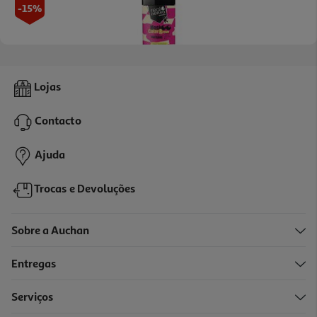
-15%
Máscara Real Natura Sem Sal Color Repair 1kg
Lojas
10.93 €/un
Price reduced from
to
12,86 €
Contacto
10,93 €
Promoção
Ajuda
Trocas e Devoluções
Sobre a Auchan
Entregas
-25%
Serviços