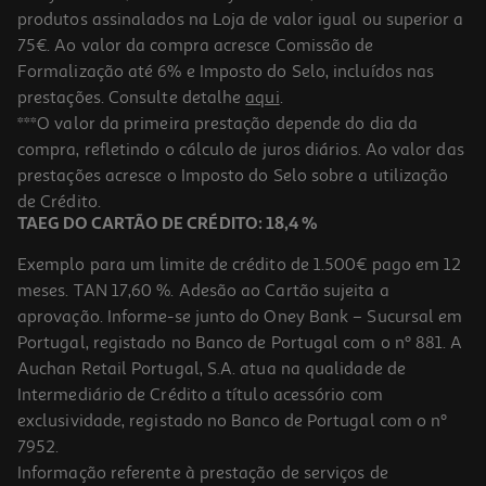
produtos assinalados na Loja de valor igual ou superior a
75€. Ao valor da compra acresce Comissão de
Formalização até 6% e Imposto do Selo, incluídos nas
prestações. Consulte detalhe
aqui
.
5.0
(3)
Máscara Novex Meus Cachos 1kg
***O valor da primeira prestação depende do dia da
compra, refletindo o cálculo de juros diários. Ao valor das
11.51 €/Kg
prestações acresce o Imposto do Selo sobre a utilização
11,51 €
de Crédito.
TAEG DO CARTÃO DE CRÉDITO: 18,4 %
Exemplo para um limite de crédito de 1.500€ pago em 12
meses. TAN 17,60 %. Adesão ao Cartão sujeita a
aprovação. Informe-se junto do Oney Bank – Sucursal em
Portugal, registado no Banco de Portugal com o nº 881. A
Auchan Retail Portugal, S.A. atua na qualidade de
Intermediário de Crédito a título acessório com
exclusividade, registado no Banco de Portugal com o nº
7952.
Informação referente à prestação de serviços de