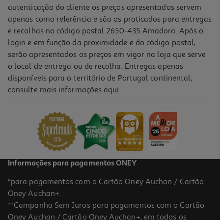
autenticação do cliente os preços apresentados servem
apenas como referência e são os praticados para entregas
e recolhas no código postal 2650-435 Amadora. Após o
login e em função da proximidade e do código postal,
serão apresentados os preços em vigor na loja que serve
o local de entrega ou de recolha. Entregas apenas
disponíveis para o território de Portugal continental,
consulte mais informações
aqui
.
Máscara Capilar Novex Gelato Cereja 1kg
11.89 €/Kg
11,89 €
Informações para pagamentos ONEY
*para pagamentos com o Cartão Oney Auchan / Cartão
Oney Auchan+.
**Campanha Sem Juros para pagamentos com o Cartão
Oney Auchan / Cartão Oney Auchan+, em todos os