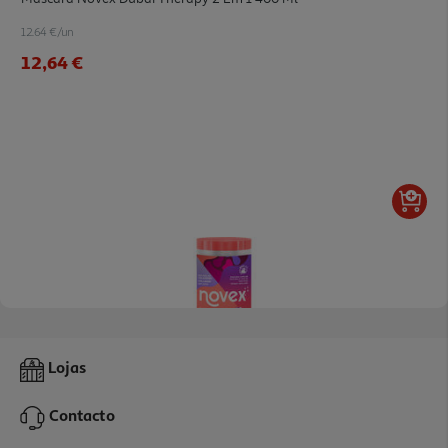
12.64 €/un
12,64 €
Máscara Novex Infusão De Colagénio 400ml
Lojas
15.8 €/Lt
Contacto
6,32 €