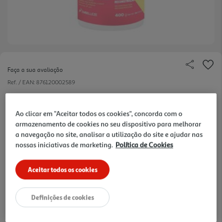
Faça a sua avaliação
Ref. / EAN:
876120002589
15.8 €/Lt
Ao clicar em "Aceitar todos os cookies", concorda com o
armazenamento de cookies no seu dispositivo para melhorar
a navegação no site, analisar a utilização do site e ajudar nas
6,32 €
nossas iniciativas de marketing.
Política de Cookies
-10% Imediato Exclusivo Online
Aceitar todos os cookies
De 2/8/2026 a 1/9/2026
Definições de cookies
Notas de preparação