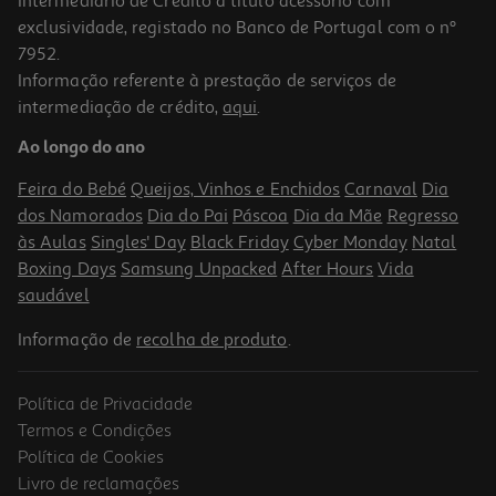
Intermediário de Crédito a título acessório com
exclusividade, registado no Banco de Portugal com o nº
7952.
Informação referente à prestação de serviços de
intermediação de crédito,
aqui
.
Ao longo do ano
Feira do Bebé
Queijos, Vinhos e Enchidos
Carnaval
Dia
dos Namorados
Dia do Pai
Páscoa
Dia da Mãe
Regresso
às Aulas
Singles' Day
Black Friday
Cyber Monday
Natal
Boxing Days
Samsung Unpacked
After Hours
Vida
saudável
Informação de
recolha de produto
.
Política de Privacidade
Termos e Condições
Política de Cookies
Livro de reclamações