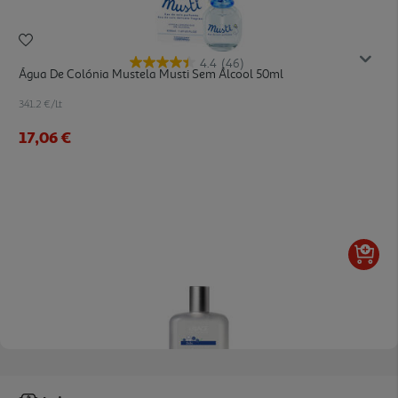
4.4
(46)
Água De Colónia Mustela Musti Sem Álcool 50ml
341.2 €/Lt
17,06 €
5.0
(1)
Água Perfumada Uriage Bebé 1º Senteur 50ml