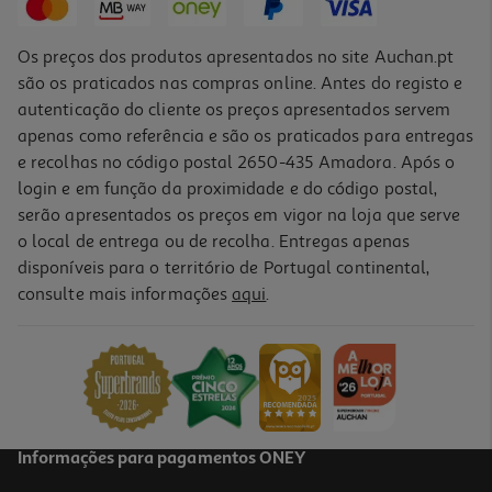
Os preços dos produtos apresentados no site Auchan.pt
são os praticados nas compras online. Antes do registo e
autenticação do cliente os preços apresentados servem
apenas como referência e são os praticados para entregas
e recolhas no código postal 2650-435 Amadora. Após o
login e em função da proximidade e do código postal,
serão apresentados os preços em vigor na loja que serve
o local de entrega ou de recolha. Entregas apenas
disponíveis para o território de Portugal continental,
5.0
(34)
consulte mais informações
aqui
.
Eau De Toillete Klorane Bebé 50ml
319.8 €/Lt
15,99 €
Informações para pagamentos ONEY