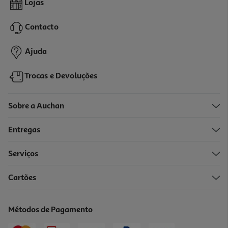
Lojas
269.8 €/Lt
Contacto
13,49 €
Ajuda
Trocas e Devoluções
Sobre a Auchan
Entregas
Serviços
Cartões
Água Termal Uriage Bebé 150ml
72.67 €/Lt
Métodos de Pagamento
10,90 €