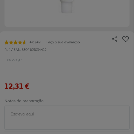
4.6
(49)
Faça a sua avaliação
Leu
49
Ref. / EAN:
3504105034412
avaliações.
Link
307.75 €/Lt
para
a
mesma
página.
12,31 €
Notas de preparação