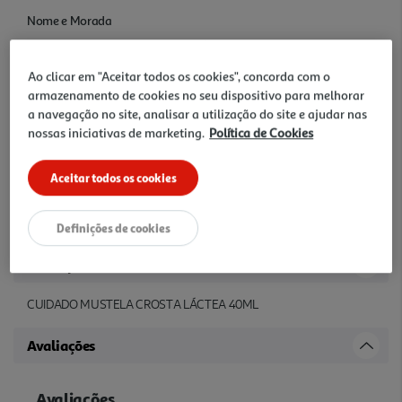
Nome e Morada
Laboratoire Expanscience, Av. António Augusto Aguiar, nº21  4º
ESQ. 1050-012 Lisboa
Ao clicar em "Aceitar todos os cookies", concorda com o
armazenamento de cookies no seu dispositivo para melhorar
Informação Adicional
a navegação no site, analisar a utilização do site e ajudar nas
nossas iniciativas de marketing.
Política de Cookies
Ativo exclusivo proveniente do Abacate - Ação Seborreguladora e
Queratorreguladora. Óleo de Borragem: hidrata e favorece a
eliminação das escamas. Confirmar a informação no rótulo do
Aceitar todos os cookies
artigo. Devido a possíveis alterações de embalagens e/ou rótulos,
deverá considerar sempre a informação que acompanha o produto
que recebe.
Definições de cookies
Descrição
CUIDADO MUSTELA CROSTA LÁCTEA 40ML
Avaliações