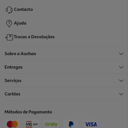
26.99 €/un
Contacto
26,99 €
Ajuda
Trocas e Devoluções
Sobre a Auchan
Entregas
Serviços
Cartões
Faixa Chicco De Gravidez Tamanho M 1un
26.99 €/un
Métodos de Pagamento
26,99 €