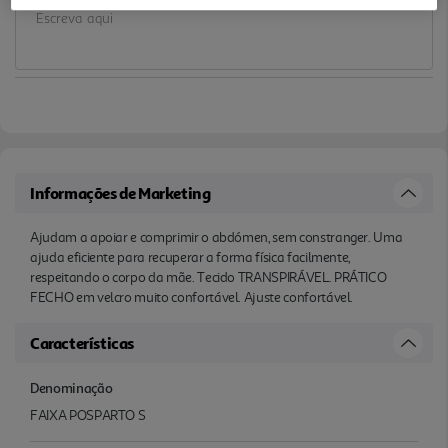
Informações de Marketing
Ajudam a apoiar e comprimir o abdómen, sem constranger. Uma
ajuda eficiente para recuperar a forma física facilmente,
respeitando o corpo da mãe. Tecido TRANSPIRÁVEL. PRÁTICO
FECHO em velcro muito confortável. Ajuste confortável.
Características
Denominação
FAIXA POSPARTO S