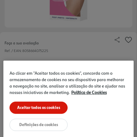
Faça a sua avaliação
Ref. / EAN:
8058664075225
Ajudam a apoiar e comprimir o abdómen, sem
constranger. Uma ajuda eficiente para recuperar a
ver
Ao clicar em "Aceitar todos os cookies", concorda com o
forma física facilmente, respeitando o corpo da
mais
armazenamento de cookies no seu dispositivo para melhorar
mãe. Tecido TRANSPIRÁVEL. PRÁTICO FECHO em
a navegação no site, analisar a utilização do site e ajudar nas
26.99 €/un
velcro muito confortável. Ajuste confortável.
nossas iniciativas de marketing.
Política de Cookies
Aceitar todos os cookies
26,99 €
Definições de cookies
Notas de preparação