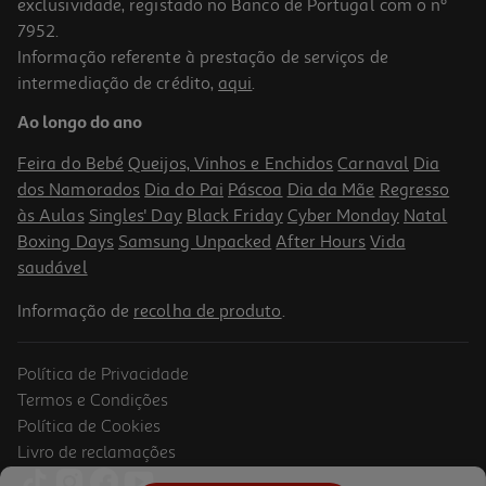
exclusividade, registado no Banco de Portugal com o nº
7952.
Informação referente à prestação de serviços de
intermediação de crédito,
aqui
.
Ao longo do ano
Feira do Bebé
Queijos, Vinhos e Enchidos
Carnaval
Dia
dos Namorados
Dia do Pai
Páscoa
Dia da Mãe
Regresso
às Aulas
Singles' Day
Black Friday
Cyber Monday
Natal
Boxing Days
Samsung Unpacked
After Hours
Vida
saudável
Informação de
recolha de produto
.
Política de Privacidade
Termos e Condições
Política de Cookies
Livro de reclamações