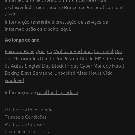
Intermediário de Crédito a título acessório com
exclusividade, registado no Banco de Portugal com o nº
7952.
Informação referente à prestação de serviços de
intermediação de crédito,
aqui
.
Penso Maternidade Cottons Organics 10un
Ao longo do ano
0.69 €/un
Feira do Bebé
Queijos, Vinhos e Enchidos
Carnaval
Dia
6,89 €
dos Namorados
Dia do Pai
Páscoa
Dia da Mãe
Regresso
às Aulas
Singles' Day
Black Friday
Cyber Monday
Natal
Boxing Days
Samsung Unpacked
After Hours
Vida
saudável
Informação de
recolha de produto
.
Política de Privacidade
Termos e Condições
Política de Cookies
Livro de reclamações