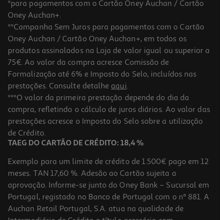
*para pagamentos com o Cartão Oney Auchan / Cartão
Oney Auchan+.
**Campanha Sem Juros para pagamentos com o Cartão
Oney Auchan / Cartão Oney Auchan+, em todos os
produtos assinalados na Loja de valor igual ou superior a
75€. Ao valor da compra acresce Comissão de
Formalização até 6% e Imposto do Selo, incluídos nas
prestações. Consulte detalhe
aqui
.
5.0
(4)
Pensos Maternidade Lansinoh Tam M (+2 Sem) 12un
***O valor da primeira prestação depende do dia da
compra, refletindo o cálculo de juros diários. Ao valor das
8.9 €/un
prestações acresce o Imposto do Selo sobre a utilização
8,90 €
de Crédito.
TAEG DO CARTÃO DE CRÉDITO: 18,4 %
Exemplo para um limite de crédito de 1.500€ pago em 12
meses. TAN 17,60 %. Adesão ao Cartão sujeita a
aprovação. Informe-se junto do Oney Bank – Sucursal em
Portugal, registado no Banco de Portugal com o nº 881. A
Auchan Retail Portugal, S.A. atua na qualidade de