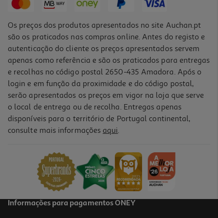
Os preços dos produtos apresentados no site Auchan.pt
são os praticados nas compras online. Antes do registo e
autenticação do cliente os preços apresentados servem
apenas como referência e são os praticados para entregas
e recolhas no código postal 2650-435 Amadora. Após o
login e em função da proximidade e do código postal,
serão apresentados os preços em vigor na loja que serve
o local de entrega ou de recolha. Entregas apenas
disponíveis para o território de Portugal continental,
5.0
(6)
consulte mais informações
aqui
.
Pensos Maternidade Lansinoh Tam L (0-2sem) 10un
8.9 €/un
8,90 €
Informações para pagamentos ONEY