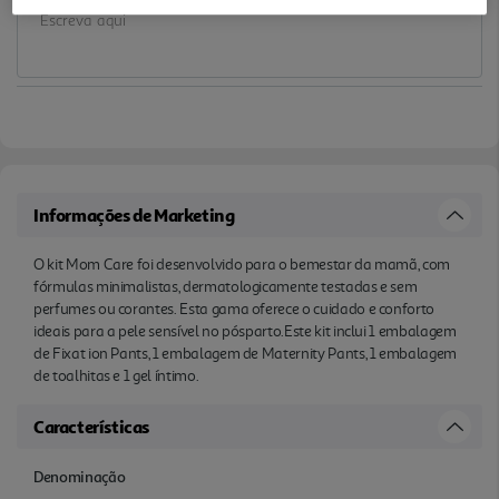
Informações de Marketing
O kit Mom Care foi desenvolvido para o bemestar da mamã, com
fórmulas minimalistas, dermatologicamente testadas e sem
perfumes ou corantes. Esta gama oferece o cuidado e conforto
ideais para a pele sensível no pósparto.Este kit inclui 1 embalagem
de Fixat ion Pants, 1 embalagem de Maternity Pants, 1 embalagem
de toalhitas e 1 gel íntimo.
Características
Denominação