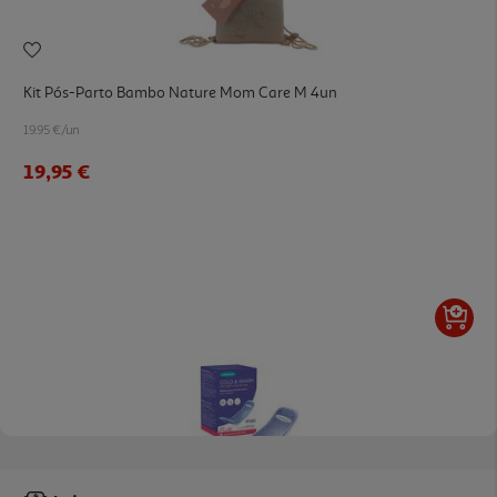
Kit Pós-Parto Bambo Nature Mom Care M 4un
19.95 €/un
19,95 €
4.5
(4)
Compressa Pós-Parto Lansinoh Alívio Frio/calor