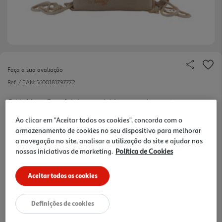
Faça a sua avaliação
Ref. / EAN:
5600181797772
O kit Mom Care foi desenvolvido para o bemestar
da mamã, com fórmulas minimalistas,
ver
Ao clicar em "Aceitar todos os cookies", concorda com o
dermatologicamente testadas e sem perfumes ou
mais
armazenamento de cookies no seu dispositivo para melhorar
corantes. Esta gama oferece o cuidado e conforto
a navegação no site, analisar a utilização do site e ajudar nas
19.95 €/un
ideais para a pele sensível no pósparto.Este kit
nossas iniciativas de marketing.
Política de Cookies
inclui 1 embalagem de Fixat ion Pants, 1
embalagem de Maternity Pants, 1 embalagem de
Aceitar todos os cookies
19,95 €
toalhitas e 1 gel íntimo.
Definições de cookies
Notas de preparação