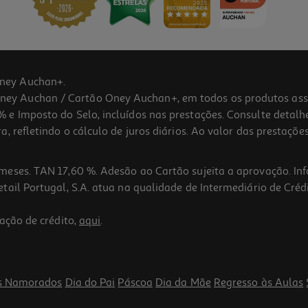
ney Auchan+.
 Auchan / Cartão Oney Auchan+, em todos os produtos assina
 e Imposto do Selo, incluídos nas prestações. Consulte detal
 refletindo o cálculo de juros diários. Ao valor das prestações
meses. TAN 17,60 %. Adesão ao Cartão sujeita a aprovação. In
ail Portugal, S.A. atua na qualidade de Intermediário de Crédi
ação de crédito,
aqui
.
s Namorados
Dia do Pai
Páscoa
Dia da Mãe
Regresso às Aulas