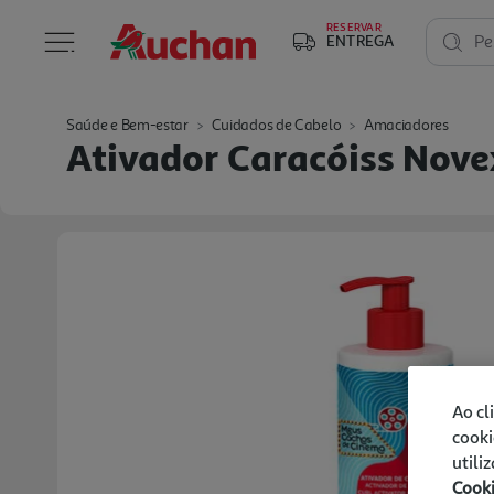
RESERVAR
ENTREGA
Pe
Saúde e Bem-estar
Cuidados de Cabelo
Amaciadores
Ativador Caracóiss Nov
Ao cl
cooki
utili
Cook