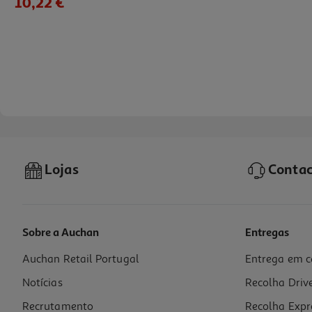
10,22 €
Lojas
Contac
Sobre a Auchan
Entregas
Auchan Retail Portugal
Entrega em c
Gelatina Capilar Novex Meus Cachos De Cinema
Notícias
Recolha Driv
15.85 €/Lt
15,85 €
Recrutamento
Recolha Expr