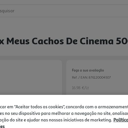
squisar
ex Meus Cachos De Cinema 5
Faça a sua avaliação
Ref. / EAN:
876120004507
16.98 €/Lt
icar em "Aceitar todos os cookies", concorda com o armazenamen
8,49 €
es no seu dispositivo para melhorar a navegação no site, analisa
zação do site e ajudar nas nossas iniciativas de marketing.
Polític
ies
-10% Imediato Exclusivo Onl