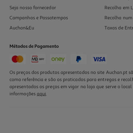
Seja nosso fornecedor
Recolha em L
Campanhas e Passatempos
Recolha num 
Auchan&Eu
Taxas de Ent
Métodos de Pagamento
Os preços dos produtos apresentados no site Auchan.pt sã
como referência e são os praticados para entregas e reco
apresentados os preços em vigor na loja que serve o local 
informações
aqui
.
Corrector Porosidade Lola Purple Acid 250ml
11.19 €/un
11,19 €