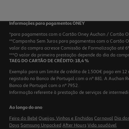
Informações para pagamentos ONEY
*para pagamentos com o Cartão Oney Auchan / Cartão O
**Campanha Sem Juros para pagamentos com o Cartão Oney
valor da compra acresce Comissão de Formalização até 6%
***O valor da primeira prestação depende do dia da compra,
TAEG DO CARTÃO DE CRÉDITO: 18,4 %
Exemplo para um limite de crédito de 1.500€ pago em 12 
registado no Banco de Portugal com o nº 881. A Auchan Ret
Banco de Portugal com o nº 7952.
Informação referente à prestação de serviços de intermedi
Creme Pentear Novex Meus Cachos De Cinema 1kg
Ao longo do ano
16.57 €/Kg
16,57 €
Feira do Bebé
Queijos, Vinhos e Enchidos
Carnaval
Dia do
Days
Samsung Unpacked
After Hours
Vida saudável