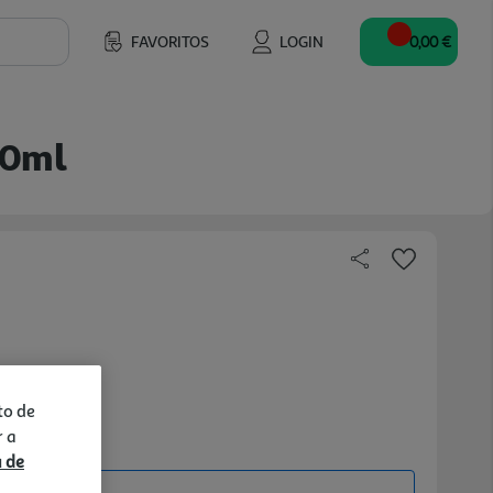
FAVORITOS
LOGIN
0,00 €
00ml
to de
r a
a de
ine