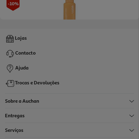
-10%
Condicionador Luna Suavização 300ml
Lojas
14.4 €/un
Price reduced from
to
16,00 €
Contacto
14,40 €
Promoção
Ajuda
Trocas e Devoluções
Sobre a Auchan
Entregas
Serviços