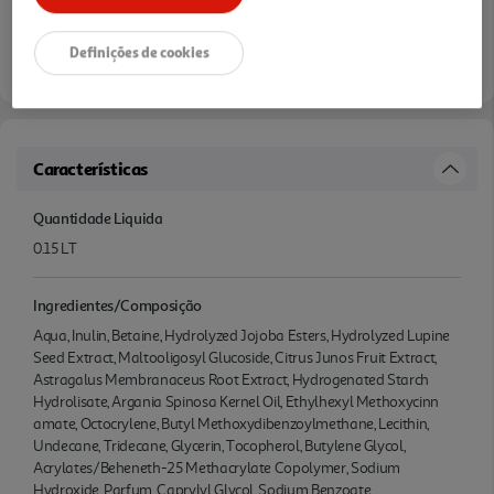
Definições de cookies
Características
Quantidade Liquida
0.15 LT
Ingredientes/Composição
Aqua, Inulin, Betaine, Hydrolyzed Jojoba Esters, Hydrolyzed Lupine
Seed Extract, Maltooligosyl Glucoside, Citrus Junos Fruit Extract,
Astragalus Membranaceus Root Extract, Hydrogenated Starch
Hydrolisate, Argania Spinosa Kernel Oil, Ethylhexyl Methoxycinn
amate, Octocrylene, Butyl Methoxydibenzoylmethane, Lecithin,
Undecane, Tridecane, Glycerin, Tocopherol, Butylene Glycol,
Acrylates/Beheneth-25 Methacrylate Copolymer, Sodium
Hydroxide, Parfum, Caprylyl Glycol, Sodium Benzoate,