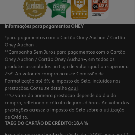
16,75 €
Informações para pagamentos ONEY
*para pagamentos com o Cartão Oney Auchan / Cartão
Oney Auchan+.
**Campanha Sem Juros para pagamentos com o Cartão
Oney Auchan / Cartão Oney Auchan+, em todos os
-10%
produtos assinalados na Loja de valor igual ou superior a
75€. Ao valor da compra acresce Comissão de
Formalização até 6% e Imposto do Selo, incluídos nas
prestações. Consulte detalhe
aqui
.
Condicionador Luna Hydrate 50ml
***O valor da primeira prestação depende do dia da
compra, refletindo o cálculo de juros diários. Ao valor das
5.4 €/un
Price reduced from
to
prestações acresce o Imposto do Selo sobre a utilização
6,00 €
5,40 €
de Crédito.
Promoção
TAEG DO CARTÃO DE CRÉDITO: 18,4 %
Exemplo para um limite de crédito de 1.500€ pago em 12