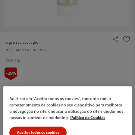
Faça a sua avaliação
Ref. / EAN:
5907618135856
33.93 €/Lt
-25%
Price reduced from
to
6,79 €
5,09 €
Ao clicar em "Aceitar todos os cookies", concorda com o
Promoção:
de 2/8/2026 a 16/8/2026
armazenamento de cookies no seu dispositivo para melhorar
a navegação no site, analisar a utilização do site e ajudar nas
Notas de preparação
nossas iniciativas de marketing.
Política de Cookies
Aceitar todos os cookies