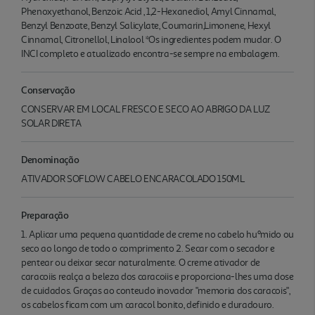
Phenoxyethanol, Benzoic Acid , 1,2-Hexanediol, Amyl Cinnamal,
Benzyl Benzoate, Benzyl Salicylate, Coumarin,Limonene, Hexyl
Cinnamal, Citronellol, Linalool *Os ingredientes podem mudar. O
INCI completo e atualizado encontra-se sempre na embalagem.
Conservação
CONSERVAR EM LOCAL FRESCO E SECO AO ABRIGO DA LUZ
SOLAR DIRETA
Denominação
ATIVADOR SOFLOW CABELO ENCARACOLADO 150ML
Preparação
1. Aplicar uma pequena quantidade de creme no cabelo huºmido ou
seco ao longo de todo o comprimento 2. Secar com o secador e
pentear ou deixar secar naturalmente. O creme ativador de
caracoiis realça a beleza dos caracoiis e proporciona-lhes uma dose
de cuidados. Graças ao conteudo inovador "memoria dos caracois",
os cabelos ficam com um caracol bonito, definido e duradouro.