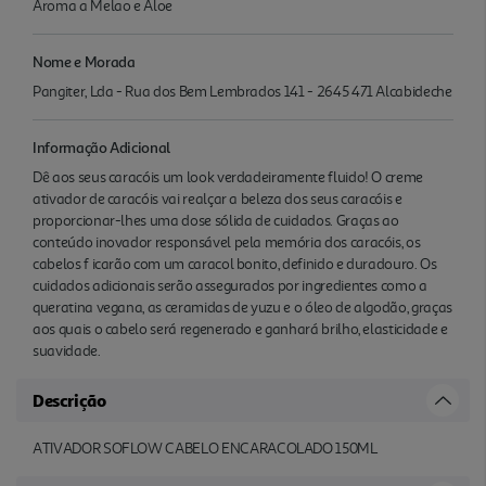
Aroma a Melao e Aloe
Nome e Morada
Pangiter, Lda - Rua dos Bem Lembrados 141 - 2645 471 Alcabideche
Informação Adicional
Dê aos seus caracóis um look verdadeiramente fluido! O creme
ativador de caracóis vai realçar a beleza dos seus caracóis e
proporcionar-lhes uma dose sólida de cuidados. Graças ao
conteúdo inovador responsável pela memória dos caracóis, os
cabelos f icarão com um caracol bonito, definido e duradouro. Os
cuidados adicionais serão assegurados por ingredientes como a
queratina vegana, as ceramidas de yuzu e o óleo de algodão, graças
aos quais o cabelo será regenerado e ganhará brilho, elasticidade e
suavidade.
Descrição
ATIVADOR SOFLOW CABELO ENCARACOLADO 150ML