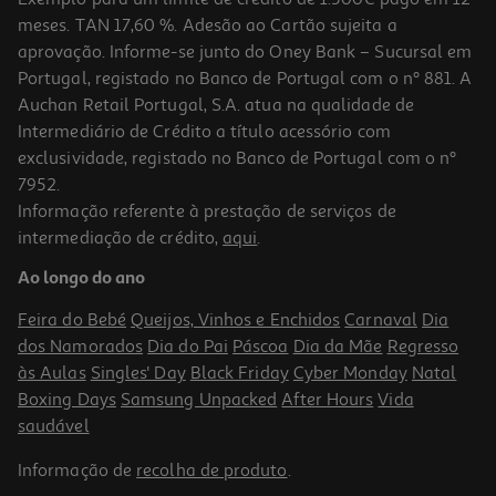
meses. TAN 17,60 %. Adesão ao Cartão sujeita a
aprovação. Informe-se junto do Oney Bank – Sucursal em
Portugal, registado no Banco de Portugal com o nº 881. A
Auchan Retail Portugal, S.A. atua na qualidade de
Intermediário de Crédito a título acessório com
-10%
exclusividade, registado no Banco de Portugal com o nº
7952.
Informação referente à prestação de serviços de
intermediação de crédito,
aqui
.
Spray Luna Leave In Repair 200ml
Ao longo do ano
19.8 €/un
Price reduced from
to
22,00 €
Feira do Bebé
Queijos, Vinhos e Enchidos
Carnaval
Dia
19,80 €
dos Namorados
Dia do Pai
Páscoa
Dia da Mãe
Regresso
Promoção
às Aulas
Singles' Day
Black Friday
Cyber Monday
Natal
Boxing Days
Samsung Unpacked
After Hours
Vida
saudável
Informação de
recolha de produto
.