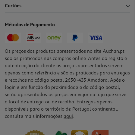
Cartões
Leave In Apivita Hyaluronic Hydra 100ml
16.99 €/un
Métodos de Pagamento
16,99 €
Os preços dos produtos apresentados no site Auchan.pt
são os praticados nas compras online. Antes do registo e
autenticação do cliente os preços apresentados servem
apenas como referência e são os praticados para entregas
e recolhas no código postal 2650-435 Amadora. Após o
login e em função da proximidade e do código postal,
serão apresentados os preços em vigor na loja que serve
o local de entrega ou de recolha. Entregas apenas
disponíveis para o território de Portugal continental,
4.6
(114)
consulte mais informações
aqui
.
Balsamo Klorane Centaurea Bio 200ml
83.75 €/Lt