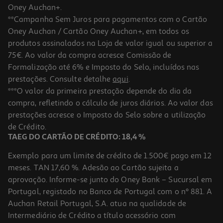
Oney Auchan+.
**Campanha Sem Juros para pagamentos com o Cartão
Oney Auchan / Cartão Oney Auchan+, em todos os
produtos assinalados na Loja de valor igual ou superior a
75€. Ao valor da compra acresce Comissão de
Formalização até 6% e Imposto do Selo, incluídos nas
prestações. Consulte detalhe
aqui
.
Condicionador Novex Powermax Harmonização Ca 300ml
***O valor da primeira prestação depende do dia da
compra, refletindo o cálculo de juros diários. Ao valor das
22.43 €/Lt
prestações acresce o Imposto do Selo sobre a utilização
6,73 €
de Crédito.
TAEG DO CARTÃO DE CRÉDITO: 18,4 %
Exemplo para um limite de crédito de 1.500€ pago em 12
meses. TAN 17,60 %. Adesão ao Cartão sujeita a
aprovação. Informe-se junto do Oney Bank – Sucursal em
Portugal, registado no Banco de Portugal com o nº 881. A
Auchan Retail Portugal, S.A. atua na qualidade de
Intermediário de Crédito a título acessório com
-20%