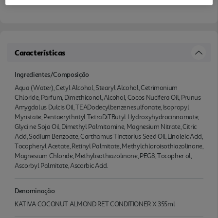
Características
Ingredientes/Composição
Aqua (Water), Cetyl Alcohol, Stearyl Alcohol, Cetrimonium
Chloride, Parfum, Dimethiconol, Alcohol, Cocos Nucifera Oil, Prunus
Amygdalus Dulcis Oil, TEADodecylbenzenesulfonate, Isopropyl
Myristate, Pentaerythrityl TetraDiTButyl Hydroxyhydrocinnamate,
Glyci ne Soja Oil, Dimethyl Palmitamine, Magnesium Nitrate, Citric
Acid, Sodium Benzoate, Carthamus Tinctorius Seed Oil, Linoleic Acid,
Tocopheryl Acetate, Retinyl Palmitate, Methylchloroisothiazolinone,
Magnesium Chloride, Methylisothiazolinone, PEG8, Tocopher ol,
Ascorbyl Palmitate, Ascorbic Acid.
Denominação
KATIVA COCONUT ALMOND RET CONDITIONER X 355ml