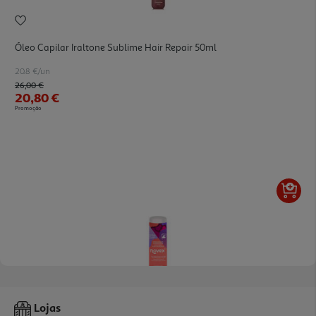
Óleo Capilar Iraltone Sublime Hair Repair 50ml
20.8 €/un
Price reduced from
to
26,00 €
20,80 €
Promoção
Condicionador Novex Infusão De Colagénio 300ml
Lojas