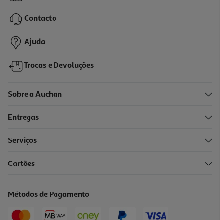
22.43 €/Lt
Contacto
6,73 €
Ajuda
Trocas e Devoluções
Sobre a Auchan
Entregas
-25%
Serviços
Cartões
Condicionador Dercos Couro Cab Sensãvel 200ml
90.75 €/Lt
Métodos de Pagamento
Price reduced from
to
24,20 €
18,15 €
Promoção