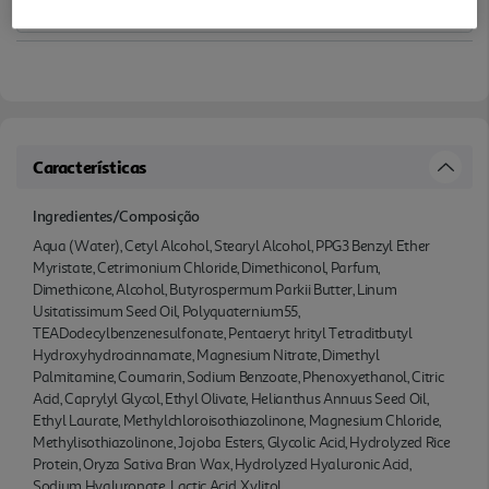
Características
Ingredientes/Composição
Aqua (Water), Cetyl Alcohol, Stearyl Alcohol, PPG3 Benzyl Ether
Myristate, Cetrimonium Chloride, Dimethiconol, Parfum,
Dimethicone, Alcohol, Butyrospermum Parkii Butter, Linum
Usitatissimum Seed Oil, Polyquaternium55,
TEADodecylbenzenesulfonate, Pentaeryt hrityl Tetraditbutyl
Hydroxyhydrocinnamate, Magnesium Nitrate, Dimethyl
Palmitamine, Coumarin, Sodium Benzoate, Phenoxyethanol, Citric
Acid, Caprylyl Glycol, Ethyl Olivate, Helianthus Annuus Seed Oil,
Ethyl Laurate, Methylchloroisothiazolinone, Magnesium Chloride,
Methylisothiazolinone, Jojoba Esters, Glycolic Acid, Hydrolyzed Rice
Protein, Oryza Sativa Bran Wax, Hydrolyzed Hyaluronic Acid,
Sodium Hyaluronate, Lactic Acid, Xylitol.