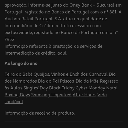
aprovação. Informe-se junto do Oney Bank – Sucursal em
Portugal, registado no Banco de Portugal com o nº 881. A
Auchan Retail Portugal, S.A. atua na qualidade de
Intermediário de Crédito a título acessório com
exclusividade, registado no Banco de Portugal com o nº
7952.
Informação referente à prestação de serviços de
intermediação de crédito,
aqui
.
Condicionador Kativa Hyaluronic Keratin Q10 90ml
Ao longo do ano
2.55 €/un
Feira do Bebé
Queijos, Vinhos e Enchidos
Carnaval
Dia
2,55 €
dos Namorados
Dia do Pai
Páscoa
Dia da Mãe
Regresso
às Aulas
Singles' Day
Black Friday
Cyber Monday
Natal
Boxing Days
Samsung Unpacked
After Hours
Vida
saudável
Informação de
recolha de produto
.