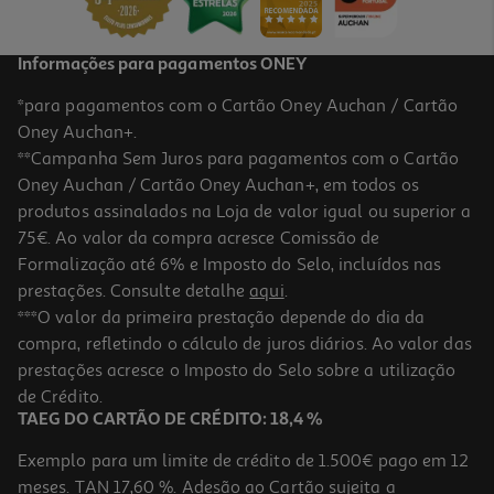
Informações para pagamentos ONEY
*para pagamentos com o Cartão Oney Auchan / Cartão
Oney Auchan+.
**Campanha Sem Juros para pagamentos com o Cartão
Oney Auchan / Cartão Oney Auchan+, em todos os
produtos assinalados na Loja de valor igual ou superior a
75€. Ao valor da compra acresce Comissão de
Formalização até 6% e Imposto do Selo, incluídos nas
prestações. Consulte detalhe
aqui
.
Condicionador Kativa Total Plex 355 Ml
***O valor da primeira prestação depende do dia da
compra, refletindo o cálculo de juros diários. Ao valor das
37.32 €/Lt
prestações acresce o Imposto do Selo sobre a utilização
13,25 €
de Crédito.
TAEG DO CARTÃO DE CRÉDITO: 18,4 %
Exemplo para um limite de crédito de 1.500€ pago em 12
meses. TAN 17,60 %. Adesão ao Cartão sujeita a