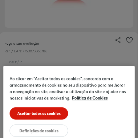
Faça a sua avaliação
Ref. / EAN:
7750075066786
10.58 €/un
-36%
Ao clicar em "Aceitar todos os cookies", concorda com o
armazenamento de cookies no seu dispositivo para melhorar
Price reduced from
to
16,52 €
a navegação no site, analisar a utilização do site e ajudar nas
10,58 €
nossas iniciativas de marketing.
Política de Cookies
Promoção:
de 21/7/2026 a 21/2/2027
Aceitar todos os cookies
Notas de preparação
Definições de cookies