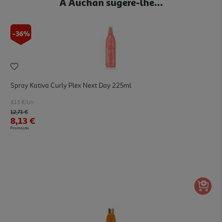
A Auchan sugere-lhe...
-36%
Spray Kativa Curly Plex Next Day 225ml
8.13 €/un
Price reduced from
to
12,71 €
8,13 €
Promoção