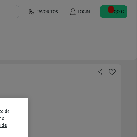
FAVORITOS
LOGIN
0,00 €
to de
r a
a de