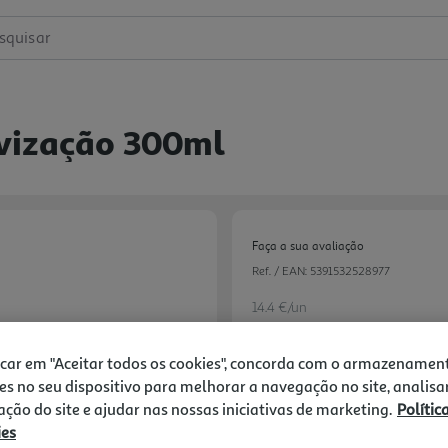
squisar
vização 300ml
Faça a sua avaliação
Ref. / EAN:
5391532528977
14.4 €/un
-10%
icar em "Aceitar todos os cookies", concorda com o armazenamen
es no seu dispositivo para melhorar a navegação no site, analisa
Price reduced from
to
16,00 €
zação do site e ajudar nas nossas iniciativas de marketing.
Polític
14,40 €
ies
Promoção:
de 1/8/2026 a 2/9/2026