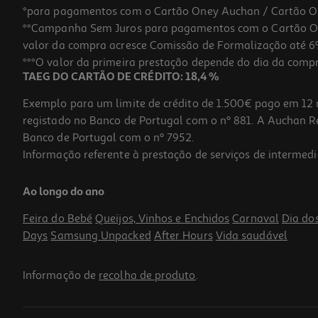
*para pagamentos com o Cartão Oney Auchan / Cartão O
**Campanha Sem Juros para pagamentos com o Cartão Oney
-10%
valor da compra acresce Comissão de Formalização até 6%
***O valor da primeira prestação depende do dia da compra,
TAEG DO CARTÃO DE CRÉDITO: 18,4 %
Exemplo para um limite de crédito de 1.500€ pago em 12 
registado no Banco de Portugal com o nº 881. A Auchan Ret
Banco de Portugal com o nº 7952.
Informação referente à prestação de serviços de intermedi
Condicionador Luna Volume 50ml
Ao longo do ano
5.4 €/un
Price reduced from
to
6,00 €
Feira do Bebé
Queijos, Vinhos e Enchidos
Carnaval
Dia do
5,40 €
Days
Samsung Unpacked
After Hours
Vida saudável
Promoção
Informação de
recolha de produto
.