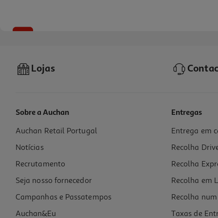
-10%
Lojas
Contac
Sobre a Auchan
Entregas
Auchan Retail Portugal
Entrega em c
Condicionador Luna Espessante 300ml
Notícias
Recolha Driv
14.4 €/un
Price reduced from
to
16,00 €
Recrutamento
Recolha Expr
14,40 €
Promoção
Seja nosso fornecedor
Recolha em L
Campanhas e Passatempos
Recolha num 
Auchan&Eu
Taxas de Ent