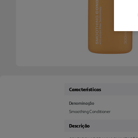
Características
Denominação
Smoothing Conditioner
Descrição