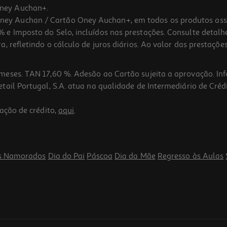
ney Auchan+.
 Auchan / Cartão Oney Auchan+, em todos os produtos assina
 e Imposto do Selo, incluídos nas prestações. Consulte detal
 refletindo o cálculo de juros diários. Ao valor das prestações
meses. TAN 17,60 %. Adesão ao Cartão sujeita a aprovação. In
ail Portugal, S.A. atua na qualidade de Intermediário de Crédi
ação de crédito,
aqui
.
s Namorados
Dia do Pai
Páscoa
Dia da Mãe
Regresso às Aulas