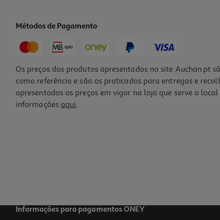
Métodos de Pagamento
-10%
Os preços dos produtos apresentados no site Auchan.pt sã
como referência e são os praticados para entregas e reco
apresentados os preços em vigor na loja que serve o local 
informações
aqui
.
Tratamento Luna Espessante 200ml
18 €/un
Price reduced from
to
20,00 €
18,00 €
Promoção
Informações para pagamentos ONEY