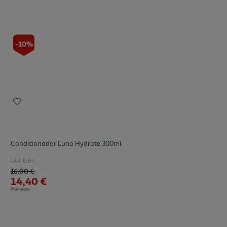
-10%
Condicionador Luna Hydrate 300ml
14.4 €/un
Price reduced from
to
16,00 €
14,40 €
Promoção