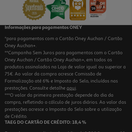
15,85 €
Informações para pagamentos ONEY
*para pagamentos com o Cartão Oney Auchan / Cartão
Oney Auchan+.
**Campanha Sem Juros para pagamentos com o Cartão
Oney Auchan / Cartão Oney Auchan+, em todos os
produtos assinalados na Loja de valor igual ou superior a
75€. Ao valor da compra acresce Comissão de
Formalização até 6% e Imposto do Selo, incluídos nas
prestações. Consulte detalhe
aqui
.
Condicionador Novex Santo Black Poderoso 300ml
***O valor da primeira prestação depende do dia da
compra, refletindo o cálculo de juros diários. Ao valor das
22.43 €/Lt
prestações acresce o Imposto do Selo sobre a utilização
6,73 €
de Crédito.
TAEG DO CARTÃO DE CRÉDITO: 18,4 %