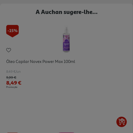
A Auchan sugere-lhe...
-15%
Óleo Capilar Novex Power Max 100ml
8.49 €/un
Price reduced from
to
9,99 €
8,49 €
Promoção