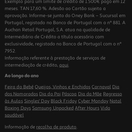
Exemplo para um limite de crédito de 1.500€ pago em 12
meses. TAN 17,60 %. Adesão ao Cartão sujeita a
aprovação. Informe-se junto do Oney Bank – Sucursal em
Portugal, registado no Banco de Portugal com o nº 881. A
Auchan Retail Portugal, S.A. atua na qualidade de
Intermediário de Crédito a título acessório com
exclusividade, registado no Banco de Portugal com o nº
7952.
Informação referente à prestação de serviços de
intermediação de crédito,
aqui
.
Óleo Lola Purple 50ml
Ao longo do ano
8.79 €/un
Feira do Bebé
Queijos, Vinhos e Enchidos
Carnaval
Dia
8,79 €
dos Namorados
Dia do Pai
Páscoa
Dia da Mãe
Regresso
às Aulas
Singles' Day
Black Friday
Cyber Monday
Natal
Boxing Days
Samsung Unpacked
After Hours
Vida
saudável
Informação de
recolha de produto
.