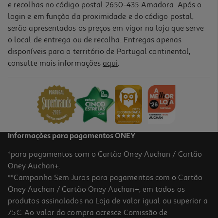
e recolhas no código postal 2650-435 Amadora. Após o
login e em função da proximidade e do código postal,
-11%
serão apresentados os preços em vigor na loja que serve
o local de entrega ou de recolha. Entregas apenas
disponíveis para o território de Portugal continental,
consulte mais informações
aqui
.
Sérum Capilar Real Natura Pro-Lisos Anti Frizz 50ml
9.1 €/un
Price reduced from
to
10,20 €
9,10 €
Promoção
Informações para pagamentos ONEY
*para pagamentos com o Cartão Oney Auchan / Cartão
Oney Auchan+.
**Campanha Sem Juros para pagamentos com o Cartão
Oney Auchan / Cartão Oney Auchan+, em todos os
-25%
produtos assinalados na Loja de valor igual ou superior a
75€. Ao valor da compra acresce Comissão de