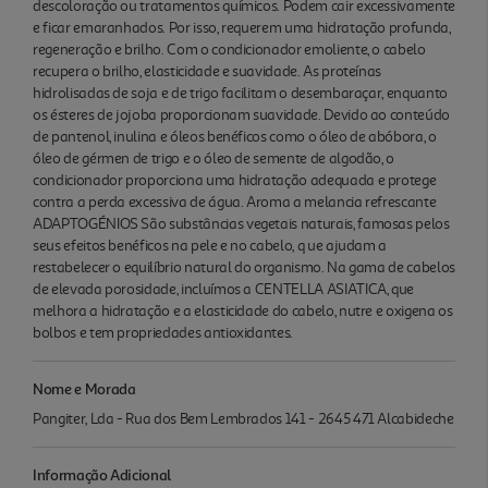
descoloração ou tratamentos químicos. Podem cair excessivamente
e ficar emaranhados. Por isso, requerem uma hidratação profunda,
regeneração e brilho. Com o condicionador emoliente, o cabelo
recupera o brilho, elasticidade e suavidade. As proteínas
hidrolisadas de soja e de trigo facilitam o desembaraçar, enquanto
os ésteres de jojoba proporcionam suavidade. Devido ao conteúdo
de pantenol, inulina e óleos benéficos como o óleo de abóbora, o
óleo de gérmen de trigo e o óleo de semente de algodão, o
condicionador proporciona uma hidratação adequada e protege
contra a perda excessiva de água. Aroma a melancia refrescante
ADAPTOGÉNIOS São substâncias vegetais naturais, famosas pelos
seus efeitos benéficos na pele e no cabelo, q ue ajudam a
restabelecer o equilíbrio natural do organismo. Na gama de cabelos
de elevada porosidade, incluímos a CENTELLA ASIATICA, que
melhora a hidratação e a elasticidade do cabelo, nutre e oxigena os
bolbos e tem propriedades antioxidantes.
Nome e Morada
Pangiter, Lda - Rua dos Bem Lembrados 141 - 2645 471 Alcabideche
Informação Adicional