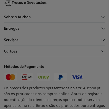
Trocas e Devoluções
Sobre a Auchan
Entregas
-25%
Serviços
Cartões
Bálsamo Dercos Densi Solutions 200ml
86.25 €/Lt
Métodos de Pagamento
Price reduced from
to
23,00 €
17,25 €
Promoção
Os preços dos produtos apresentados no site Auchan.pt
são os praticados nas compras online. Antes do registo e
autenticação do cliente os preços apresentados servem
apenas como referência e são os praticados para entregas