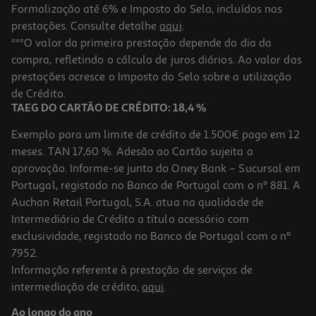
Formalização até 6% e Imposto do Selo, incluídos nas
prestações. Consulte detalhe
aqui
.
Condicionador Soflow Nutrit Cab Encaracolado 400ml
***O valor da primeira prestação depende do dia da
compra, refletindo o cálculo de juros diários. Ao valor das
12.73 €/Lt
Price reduced from
to
prestações acresce o Imposto do Selo sobre a utilização
6,79 €
5,09 €
de Crédito.
Promoção
TAEG DO CARTÃO DE CRÉDITO: 18,4 %
Exemplo para um limite de crédito de 1.500€ pago em 12
meses. TAN 17,60 %. Adesão ao Cartão sujeita a
aprovação. Informe-se junto do Oney Bank – Sucursal em
Portugal, registado no Banco de Portugal com o nº 881. A
Auchan Retail Portugal, S.A. atua na qualidade de
Intermediário de Crédito a título acessório com
-25%
exclusividade, registado no Banco de Portugal com o nº
7952.
Informação referente à prestação de serviços de
intermediação de crédito,
aqui
.
Condicionador Soflow Baixa Porosidade- Volume 400ml
Ao longo do ano