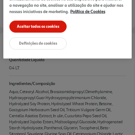
a navegação no site, analisar a utilização do site e ajudar nas
nossas iniciativas de marketing.
Política de Cookies
Aceitar todos os cookies
Definições de cookies
Características
Quantidade Liquida
0.4 LT
Ingredientes/Composição
Aqua, Cetearyl Alcohol, Brassicamidopropyl Dimethylamine,
Hydroxypropyl Guar Hydroxypropyltrimonium Chloride,
Hydrolyzed Soy Protein, Hydrolyzed Wheat Protein, Betaine,
Gossypium Herbaceum Seed Oil, Triticum Vulgare Germ Oil,
Centella Asiatica Extract, In ulin, Cucurbita Pepo Seed Oil,
Hydrolyzed Jojoba Esters, Maltooligosyl Glucoside, Hydrogenated
Starch Hydrolysate, Panthenol, Glycerin, Tocopherol, Beta-
Sitosterol, Squalene, Glycine Soja Oil, Cetrimonium Chloride, Lactic