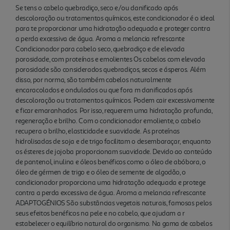
Se tens o cabelo quebradiço, seco e/ou danificado após
descoloração ou tratamentos químicos, este condicionador é o ideal
para te proporcionar uma hidratação adequada e proteger contra
a perda excessiva de água. Aroma a melancia refrescante
Condicionador para cabelo seco, quebradiço e de elevada
porosidade, com proteínas e emolientes Os cabelos com elevada
porosidade são considerados quebradiços, secos e ásperos. Além
disso, por norma, são também cabelos naturalmente
encaracolados e ondulados ou que fora m danificados após
descoloração ou tratamentos químicos. Podem cair excessivamente
e ficar emaranhados. Por isso, requerem uma hidratação profunda,
regeneração e brilho. Com o condicionador emoliente, o cabelo
recupera o brilho, elasticidade e suavidade. As proteínas
hidrolisadas de soja e de trigo facilitam o desembaraçar, enquanto
os ésteres de jojoba proporcionam suavidade. Devido ao conteúdo
de pantenol, inulina e óleos benéficos como o óleo de abóbora, o
óleo de gérmen de trigo e o óleo de semente de algodão, o
condicionador proporciona uma hidratação adequada e protege
contra a perda excessiva de água. Aroma a melancia refrescante
ADAPTOGÉNIOS São substâncias vegetais naturais, famosas pelos
seus efeitos benéficos na pele e no cabelo, que ajudam a r
estabelecer o equilíbrio natural do organismo. Na gama de cabelos