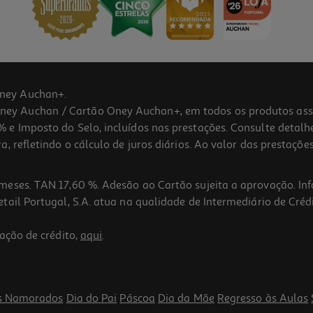
ney Auchan+.
 Auchan / Cartão Oney Auchan+, em todos os produtos assina
 e Imposto do Selo, incluídos nas prestações. Consulte detal
 refletindo o cálculo de juros diários. Ao valor das prestações
meses. TAN 17,60 %. Adesão ao Cartão sujeita a aprovação. In
ail Portugal, S.A. atua na qualidade de Intermediário de Crédi
ação de crédito,
aqui
.
s Namorados
Dia do Pai
Páscoa
Dia da Mãe
Regresso às Aulas