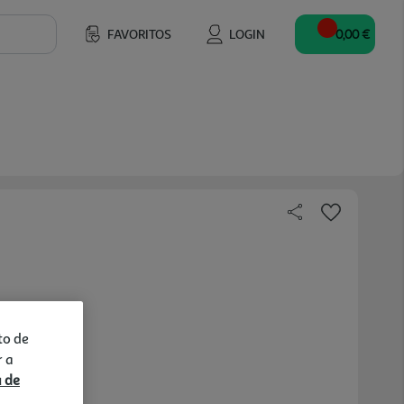
FAVORITOS
LOGIN
0,00 €
to de
r a
a de