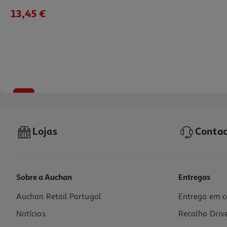
13,45 €
-25%
Lojas
Contac
Sobre a Auchan
Entregas
Auchan Retail Portugal
Entrega em c
Condicionador Soflow Revital Cabelos Pintados 400ml
Notícias
Recolha Driv
12.73 €/Lt
Price reduced from
to
6,79 €