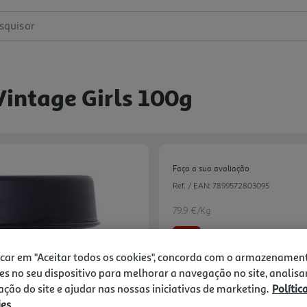
squisar
intage Girls 100g
Faça a sua avaliação
Ref. / EAN:
7899572803095
79.9 €/Kg
-20%
icar em "Aceitar todos os cookies", concorda com o armazenamen
Price reduced from
to
9,99 €
es no seu dispositivo para melhorar a navegação no site, analisa
7,99 €
zação do site e ajudar nas nossas iniciativas de marketing.
Polític
ies
Promoção:
de 2/4/2026 a 6/9/2026