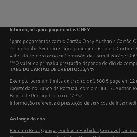
5,40 €
Promoção
Informações para pagamentos ONEY
*para pagamentos com o Cartão Oney Auchan / Cartão O
**Campanha Sem Juros para pagamentos com o Cartão Oney
-10%
valor da compra acresce Comissão de Formalização até 6%
***O valor da primeira prestação depende do dia da compra,
TAEG DO CARTÃO DE CRÉDITO: 18,4 %
Exemplo para um limite de crédito de 1.500€ pago em 12 
registado no Banco de Portugal com o nº 881. A Auchan Ret
Banco de Portugal com o nº 7952.
Informação referente à prestação de serviços de intermedi
Stick Styling Luna Stray Tamer 20g
Ao longo do ano
14.4 €/un
Price reduced from
to
16,00 €
Feira do Bebé
Queijos, Vinhos e Enchidos
Carnaval
Dia do
14,40 €