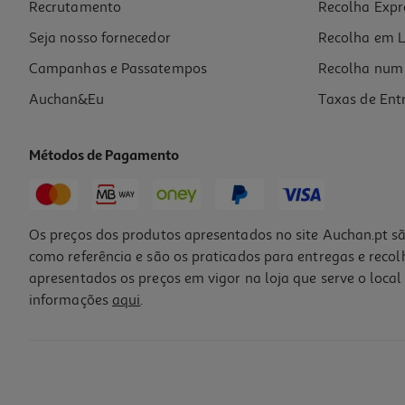
Recrutamento
Recolha Expr
5,09 €
Promoção
Seja nosso fornecedor
Recolha em L
Campanhas e Passatempos
Recolha num 
Auchan&Eu
Taxas de Ent
Métodos de Pagamento
-10%
Os preços dos produtos apresentados no site Auchan.pt sã
como referência e são os praticados para entregas e reco
apresentados os preços em vigor na loja que serve o local 
informações
aqui
.
Condicionador Luna Repair 50ml
5.4 €/un
Price reduced from
to
6,00 €