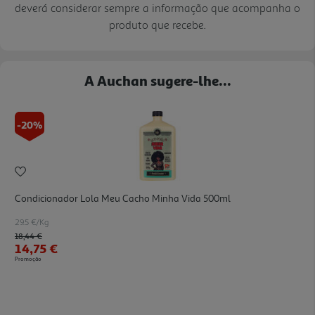
deverá considerar sempre a informação que acompanha o
produto que recebe.
A Auchan sugere-lhe...
-20%
Condicionador Lola Meu Cacho Minha Vida 500ml
29.5 €/Kg
Price reduced from
to
18,44 €
14,75 €
Promoção