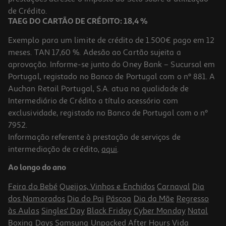
8,49 €
de Crédito.
TAEG DO CARTÃO DE CRÉDITO: 18,4 %
Exemplo para um limite de crédito de 1.500€ pago em 12
meses. TAN 17,60 %. Adesão ao Cartão sujeita a
aprovação. Informe-se junto do Oney Bank – Sucursal em
Portugal, registado no Banco de Portugal com o nº 881. A
Auchan Retail Portugal, S.A. atua na qualidade de
Intermediário de Crédito a título acessório com
exclusividade, registado no Banco de Portugal com o nº
7952.
Informação referente à prestação de serviços de
5.0
(1)
intermediação de crédito,
aqui
.
Creme Pentear Lola Milagre 450g
Ao longo do ano
29.89 €/Kg
Feira do Bebé
Queijos, Vinhos e Enchidos
Carnaval
Dia
13,45 €
dos Namorados
Dia do Pai
Páscoa
Dia da Mãe
Regresso
às Aulas
Singles' Day
Black Friday
Cyber Monday
Natal
Boxing Days
Samsung Unpacked
After Hours
Vida