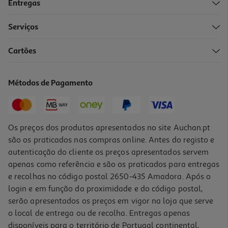
Entregas
Serviços
Cartões
Acidificante Novex Acid Control Anti-Danos 240ml
9.74 €/un
Métodos de Pagamento
9,74 €
Os preços dos produtos apresentados no site Auchan.pt
são os praticados nas compras online. Antes do registo e
autenticação do cliente os preços apresentados servem
apenas como referência e são os praticados para entregas
e recolhas no código postal 2650-435 Amadora. Após o
login e em função da proximidade e do código postal,
-20%
serão apresentados os preços em vigor na loja que serve
o local de entrega ou de recolha. Entregas apenas
disponíveis para o território de Portugal continental,