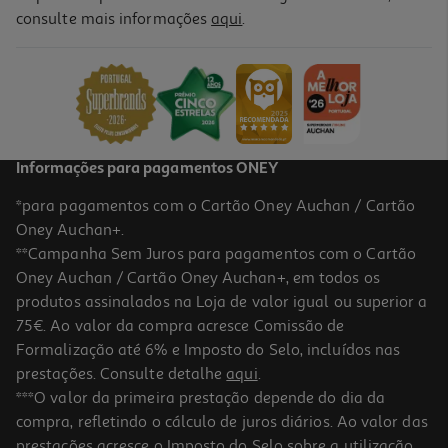
4.5
(2)
consulte mais informações
aqui
.
Loçao Lola Densidade Acidificante 250 G
38.36 €/Kg
Price reduced from
to
11,99 €
9,59 €
Promoção
Informações para pagamentos ONEY
*para pagamentos com o Cartão Oney Auchan / Cartão
Oney Auchan+.
**Campanha Sem Juros para pagamentos com o Cartão
Oney Auchan / Cartão Oney Auchan+, em todos os
produtos assinalados na Loja de valor igual ou superior a
75€. Ao valor da compra acresce Comissão de
Formalização até 6% e Imposto do Selo, incluídos nas
prestações. Consulte detalhe
aqui
.
Ativador Caracóiss Novex Meus Cachos De Cinema 500ml
***O valor da primeira prestação depende do dia da
compra, refletindo o cálculo de juros diários. Ao valor das
16.98 €/Lt
prestações acresce o Imposto do Selo sobre a utilização