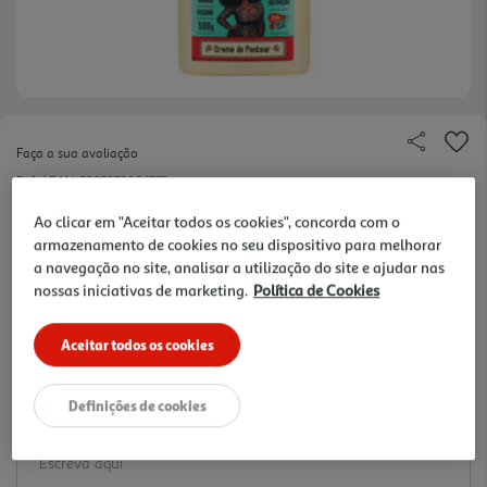
Faça a sua avaliação
Ref. / EAN:
7899572806775
30.18 €/Kg
Ao clicar em "Aceitar todos os cookies", concorda com o
armazenamento de cookies no seu dispositivo para melhorar
-20%
a navegação no site, analisar a utilização do site e ajudar nas
nossas iniciativas de marketing.
Política de Cookies
Price reduced from
to
18,86 €
15,09 €
Aceitar todos os cookies
Promoção:
de 2/4/2026 a 6/9/2026
Definições de cookies
Notas de preparação