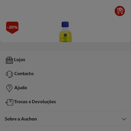
-20%
Oleo Lola Argao Pracaxi 50ml
Lojas
164 €/Lt
Price reduced from
to
10,25 €
Contacto
8,20 €
Promoção
Ajuda
Trocas e Devoluções
Sobre a Auchan